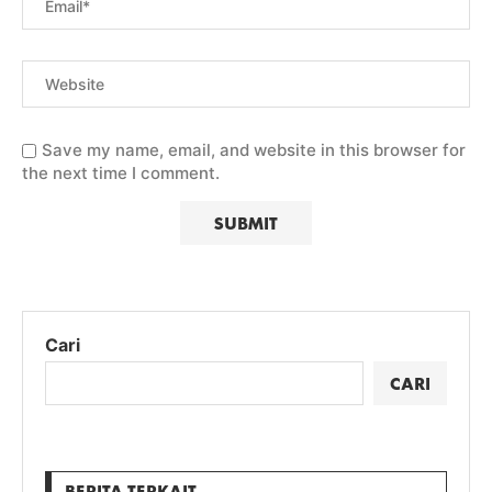
Save my name, email, and website in this browser for
the next time I comment.
Cari
CARI
BERITA TERKAIT