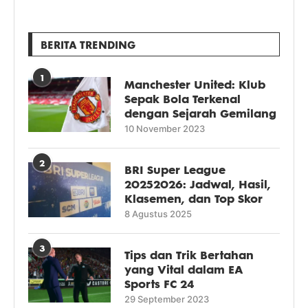
BERITA TRENDING
1
Manchester United: Klub
Sepak Bola Terkenal
dengan Sejarah Gemilang
10 November 2023
2
BRI Super League
20252026: Jadwal, Hasil,
Klasemen, dan Top Skor
8 Agustus 2025
3
Tips dan Trik Bertahan
yang Vital dalam EA
Sports FC 24
29 September 2023