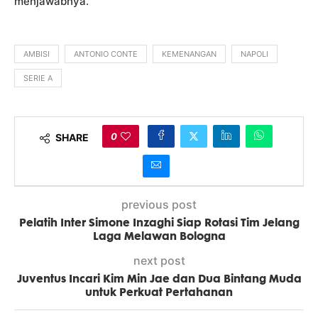
menjawabnya.
AMBISI
ANTONIO CONTE
KEMENANGAN
NAPOLI
SERIE A
0
SHARE
previous post
Pelatih Inter Simone Inzaghi Siap Rotasi Tim Jelang
Laga Melawan Bologna
next post
Juventus Incari Kim Min Jae dan Dua Bintang Muda
untuk Perkuat Pertahanan