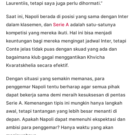
Laurentiis, tetapi saya juga perlu dihormati.”
Saat ini, Napoli berada di posisi yang sama dengan Inter
dalam klasemen, dan
Serie A
adalah satu-satunya
kompetisi yang mereka ikuti. Hal ini bisa menjadi
keuntungan bagi mereka mengingat jadwal Inter, tetapi
Conte jelas tidak puas dengan skuad yang ada dan
bagaimana klub gagal menggantikan Khvicha
Kvaratskhelia secara efektif.
Dengan situasi yang semakin memanas, para
penggemar Napoli tentu berharap agar semua pihak
dapat bekerja sama demi meraih kesuksesan di pentas
Serie A. Kemenangan tipis ini mungkin hanya langkah
awal, tetapi tantangan yang lebih besar menanti di
depan. Apakah Napoli dapat memenuhi ekspektasi dan
ambisi para penggemar? Hanya waktu yang akan