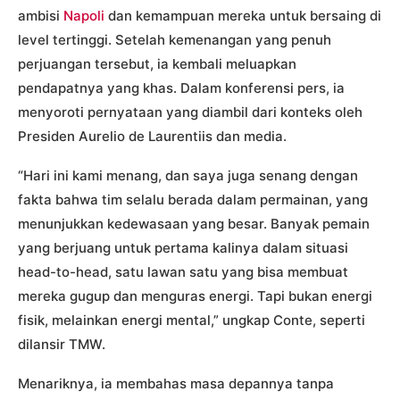
ambisi
Napoli
dan kemampuan mereka untuk bersaing di
level tertinggi. Setelah kemenangan yang penuh
perjuangan tersebut, ia kembali meluapkan
pendapatnya yang khas. Dalam konferensi pers, ia
menyoroti pernyataan yang diambil dari konteks oleh
Presiden Aurelio de Laurentiis dan media.
“Hari ini kami menang, dan saya juga senang dengan
fakta bahwa tim selalu berada dalam permainan, yang
menunjukkan kedewasaan yang besar. Banyak pemain
yang berjuang untuk pertama kalinya dalam situasi
head-to-head, satu lawan satu yang bisa membuat
mereka gugup dan menguras energi. Tapi bukan energi
fisik, melainkan energi mental,” ungkap Conte, seperti
dilansir TMW.
Menariknya, ia membahas masa depannya tanpa