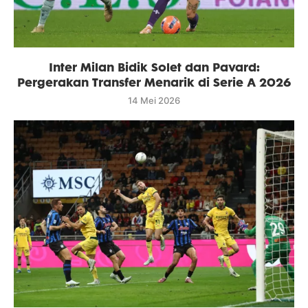
Inter Milan Bidik Solet dan Pavard:
Pergerakan Transfer Menarik di Serie A 2026
14 Mei 2026