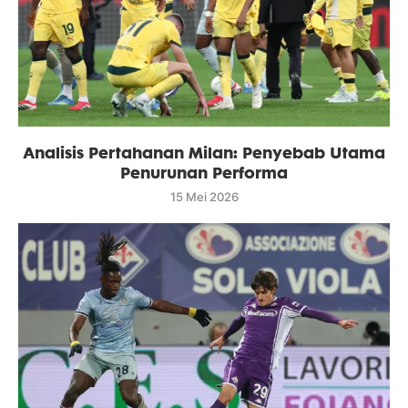
Analisis Pertahanan Milan: Penyebab Utama
Penurunan Performa
15 Mei 2026