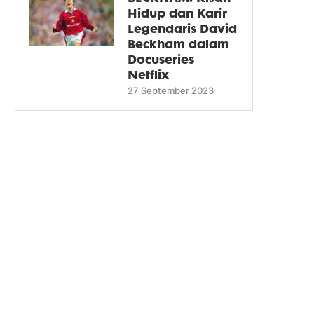
Hidup dan Karir
Legendaris David
Beckham dalam
Docuseries
Netflix
27 September 2023