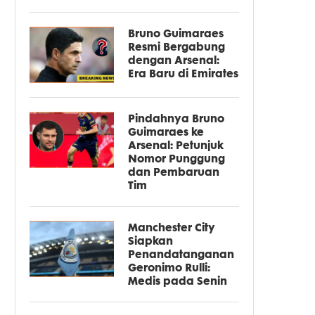
Bruno Guimaraes
Resmi Bergabung
dengan Arsenal:
Era Baru di Emirates
Pindahnya Bruno
Guimaraes ke
Arsenal: Petunjuk
Nomor Punggung
dan Pembaruan
Tim
Manchester City
Siapkan
Penandatanganan
Geronimo Rulli:
Medis pada Senin