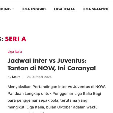
NDING
LIGA INGGRIS
LIGA ITALIA
LIGA SPANYOL
G:
SERI A
Liga Italia
Jadwal Inter vs Juventus:
Tonton di NOW, Ini Caranya!
by
Meira
26 Oktober 2024
Menyaksikan Pertandingan Inter vs Juventus di NOW:
Panduan Lengkap untuk Penggemar Liga Italia Bagi
para penggemar sepak bola, terutama yang
mengikuti Liga Italia, bulan Oktober adalah waktu