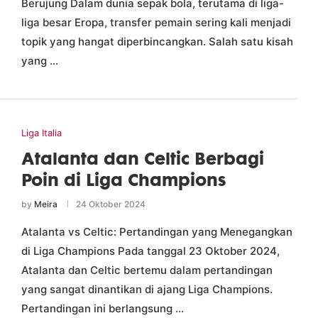
Berujung Dalam dunia sepak bola, terutama di liga-
liga besar Eropa, transfer pemain sering kali menjadi
topik yang hangat diperbincangkan. Salah satu kisah
yang …
Liga Italia
Atalanta dan Celtic Berbagi
Poin di Liga Champions
by
Meira
24 Oktober 2024
Atalanta vs Celtic: Pertandingan yang Menegangkan
di Liga Champions Pada tanggal 23 Oktober 2024,
Atalanta dan Celtic bertemu dalam pertandingan
yang sangat dinantikan di ajang Liga Champions.
Pertandingan ini berlangsung …