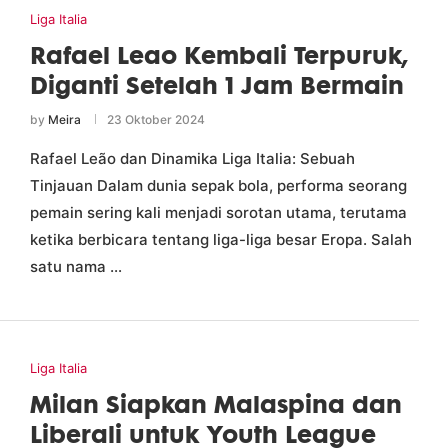
Liga Italia
Rafael Leao Kembali Terpuruk,
Diganti Setelah 1 Jam Bermain
by
Meira
23 Oktober 2024
Rafael Leão dan Dinamika Liga Italia: Sebuah
Tinjauan Dalam dunia sepak bola, performa seorang
pemain sering kali menjadi sorotan utama, terutama
ketika berbicara tentang liga-liga besar Eropa. Salah
satu nama …
Liga Italia
Milan Siapkan Malaspina dan
Liberali untuk Youth League