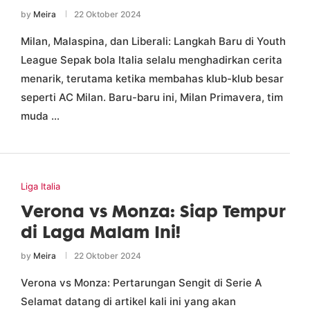
by
Meira
22 Oktober 2024
Milan, Malaspina, dan Liberali: Langkah Baru di Youth
League Sepak bola Italia selalu menghadirkan cerita
menarik, terutama ketika membahas klub-klub besar
seperti AC Milan. Baru-baru ini, Milan Primavera, tim
muda …
Liga Italia
Verona vs Monza: Siap Tempur
di Laga Malam Ini!
by
Meira
22 Oktober 2024
Verona vs Monza: Pertarungan Sengit di Serie A
Selamat datang di artikel kali ini yang akan