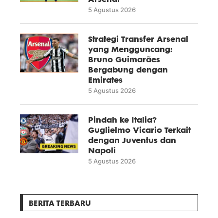
5 Agustus 2026
Strategi Transfer Arsenal
yang Mengguncang:
Bruno Guimarães
Bergabung dengan
Emirates
5 Agustus 2026
Pindah ke Italia?
Guglielmo Vicario Terkait
dengan Juventus dan
Napoli
5 Agustus 2026
BERITA TERBARU