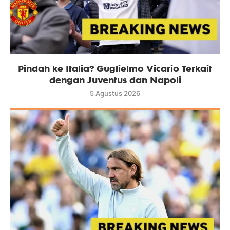
Pindah ke Italia? Guglielmo Vicario Terkait
dengan Juventus dan Napoli
5 Agustus 2026