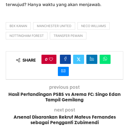
terwujud? Hanya waktu yang akan menjawab.
BEK KANAN
MANCHESTER UNITED
NECO WILLIAMS
NOTTINGHAM FOREST
TRANSFER PEMAIN
0
SHARE
previous post
Hasil Pertandingan PSBS vs Arema FC: Singo Edan
Tampil Gemilang
next post
Arsenal Disarankan Rekrut Mateus Fernandes
sebagai Pengganti Zubimendi