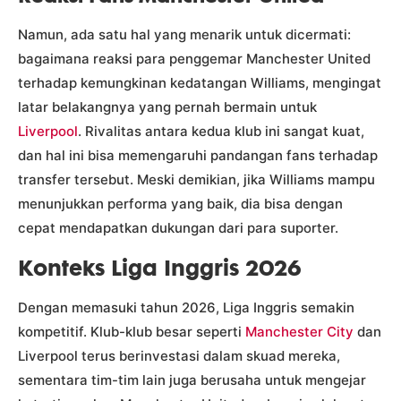
Namun, ada satu hal yang menarik untuk dicermati:
bagaimana reaksi para penggemar Manchester United
terhadap kemungkinan kedatangan Williams, mengingat
latar belakangnya yang pernah bermain untuk
Liverpool
. Rivalitas antara kedua klub ini sangat kuat,
dan hal ini bisa memengaruhi pandangan fans terhadap
transfer tersebut. Meski demikian, jika Williams mampu
menunjukkan performa yang baik, dia bisa dengan
cepat mendapatkan dukungan dari para suporter.
Konteks Liga Inggris 2026
Dengan memasuki tahun 2026, Liga Inggris semakin
kompetitif. Klub-klub besar seperti
Manchester City
dan
Liverpool terus berinvestasi dalam skuad mereka,
sementara tim-tim lain juga berusaha untuk mengejar