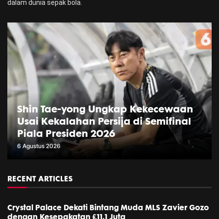
dalam dunia sepak bola.
Shin Tae-yong Ungkap Kekecewaan
Usai Kekalahan Persija di Semifinal
Piala Presiden 2026
6 Agustus 2026
RECENT ARTICLES
Crystal Palace Dekati Bintang Muda MLS Zavier Gozo
dengan Kesepakatan £11,1 Juta