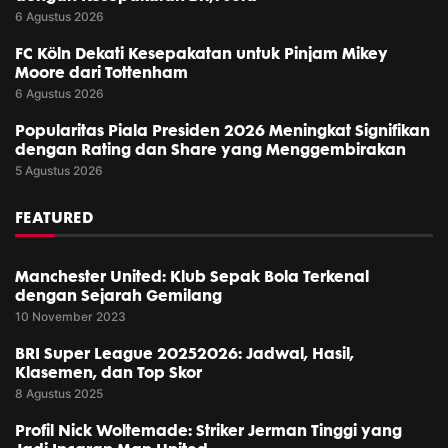
6 Agustus 2026
FC Köln Dekati Kesepakatan untuk Pinjam Mikey
Moore dari Tottenham
6 Agustus 2026
Popularitas Piala Presiden 2026 Meningkat Signifikan
dengan Rating dan Share yang Menggembirakan
5 Agustus 2026
FEATURED
Manchester United: Klub Sepak Bola Terkenal
dengan Sejarah Gemilang
10 November 2023
BRI Super League 20252026: Jadwal, Hasil,
Klasemen, dan Top Skor
8 Agustus 2025
Profil Nick Woltemade: Striker Jerman Tinggi yang