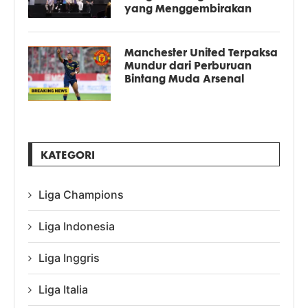
yang Menggembirakan
Manchester United Terpaksa
Mundur dari Perburuan
Bintang Muda Arsenal
KATEGORI
Liga Champions
Liga Indonesia
Liga Inggris
Liga Italia