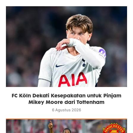
FC Köln Dekati Kesepakatan untuk Pinjam
Mikey Moore dari Tottenham
6 Agustus 2026