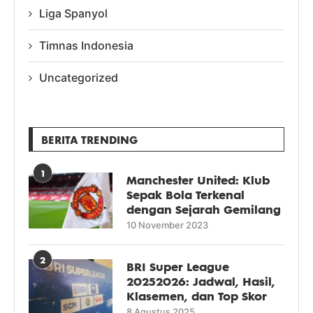
Liga Spanyol
Timnas Indonesia
Uncategorized
BERITA TRENDING
1
Manchester United: Klub
Sepak Bola Terkenal
dengan Sejarah Gemilang
10 November 2023
2
BRI Super League
20252026: Jadwal, Hasil,
Klasemen, dan Top Skor
8 Agustus 2025