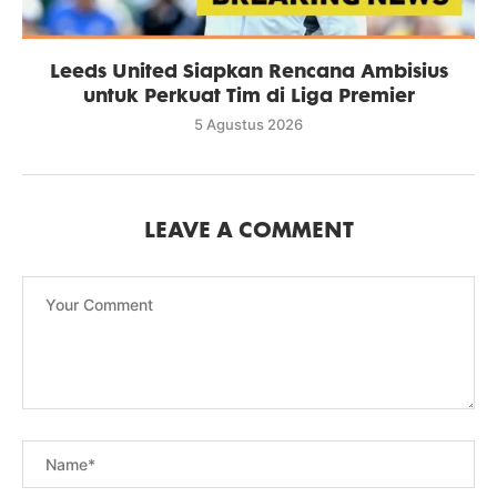
Leeds United Siapkan Rencana Ambisius
untuk Perkuat Tim di Liga Premier
5 Agustus 2026
LEAVE A COMMENT