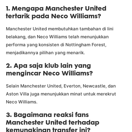
1. Mengapa Manchester United
tertarik pada Neco Williams?
Manchester United membutuhkan tambahan di lini
belakang, dan Neco Williams telah menunjukkan
performa yang konsisten di Nottingham Forest,
menjadikannya pilihan yang menarik.
2. Apa saja klub lain yang
mengincar Neco Williams?
Selain Manchester United, Everton, Newcastle, dan
Aston Villa juga menunjukkan minat untuk merekrut
Neco Williams.
3. Bagaimana reaksi fans
Manchester United terhadap
kemungkinan transfer ini?