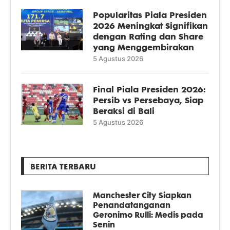
Popularitas Piala Presiden
2026 Meningkat Signifikan
dengan Rating dan Share
yang Menggembirakan
5 Agustus 2026
Final Piala Presiden 2026:
Persib vs Persebaya, Siap
Beraksi di Bali
5 Agustus 2026
BERITA TERBARU
Manchester City Siapkan
Penandatanganan
Geronimo Rulli: Medis pada
Senin