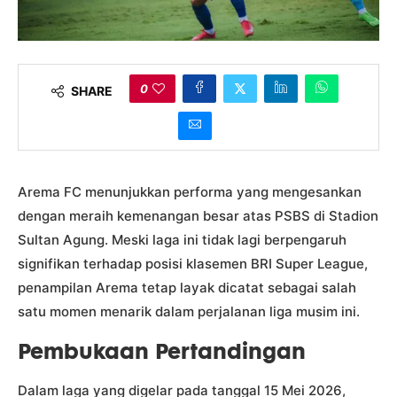
0
SHARE
Arema FC menunjukkan performa yang mengesankan
dengan meraih kemenangan besar atas PSBS di Stadion
Sultan Agung. Meski laga ini tidak lagi berpengaruh
signifikan terhadap posisi klasemen BRI Super League,
penampilan Arema tetap layak dicatat sebagai salah
satu momen menarik dalam perjalanan liga musim ini.
Pembukaan Pertandingan
Dalam laga yang digelar pada tanggal 15 Mei 2026,