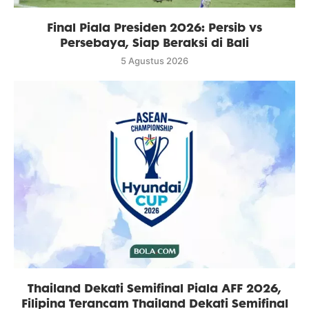
Final Piala Presiden 2026: Persib vs
Persebaya, Siap Beraksi di Bali
5 Agustus 2026
Thailand Dekati Semifinal Piala AFF 2026,
Filipina Terancam Thailand Dekati Semifinal