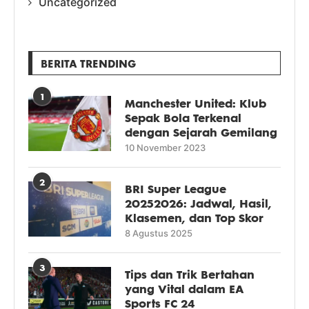
Uncategorized
BERITA TRENDING
1
Manchester United: Klub
Sepak Bola Terkenal
dengan Sejarah Gemilang
10 November 2023
2
BRI Super League
20252026: Jadwal, Hasil,
Klasemen, dan Top Skor
8 Agustus 2025
3
Tips dan Trik Bertahan
yang Vital dalam EA
Sports FC 24