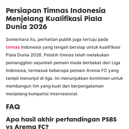
Persiapan Timnas Indonesia
Menjelang Kualifikasi Piala
Dunia 2026
Sementara itu, perhatian publik juga tertuju pada
timnas
Indonesia yang tengah bersiap untuk kualifikasi
Piala Dunia 2026. Pelatih timnas telah melakukan
pemanggilan sejumlah pemain muda berbakat dari Liga
Indonesia, termasuk beberapa pemain Arema FC yang
tampil menonjol di liga. Ini menunjukkan komitmen untuk
membangun tim yang kuat dan berpengalaman
menjelang kompetisi internasional.
FAQ
Apa hasil akhir pertandingan PSBS
vs Arema FC?