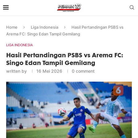
Home
Liga Indonesia
Hasil Pertandingan PSBS vs
Arema FC: Singo Edan Tampil Gemilang
LIGA INDONESIA
Hasil Pertandingan PSBS vs Arema FC:
Singo Edan Tampil Gemilang
written by
16 Mei 2026
0 comment