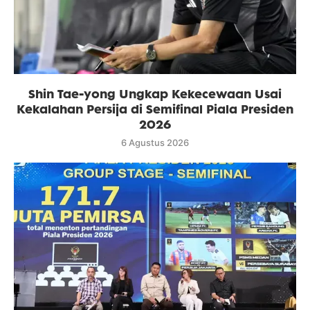
Shin Tae-yong Ungkap Kekecewaan Usai
Kekalahan Persija di Semifinal Piala Presiden
2026
6 Agustus 2026