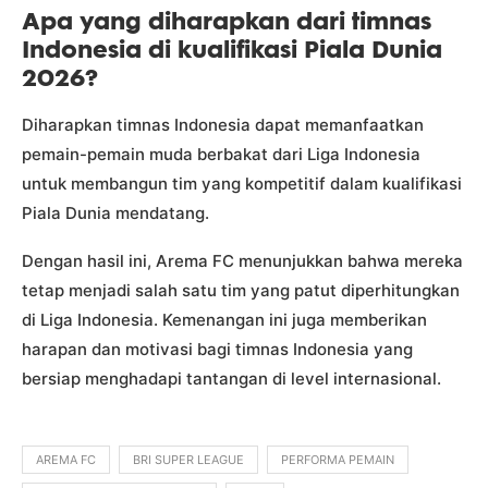
Apa yang diharapkan dari timnas
Indonesia di kualifikasi Piala Dunia
2026?
Diharapkan timnas Indonesia dapat memanfaatkan
pemain-pemain muda berbakat dari Liga Indonesia
untuk membangun tim yang kompetitif dalam kualifikasi
Piala Dunia mendatang.
Dengan hasil ini, Arema FC menunjukkan bahwa mereka
tetap menjadi salah satu tim yang patut diperhitungkan
di Liga Indonesia. Kemenangan ini juga memberikan
harapan dan motivasi bagi timnas Indonesia yang
bersiap menghadapi tantangan di level internasional.
AREMA FC
BRI SUPER LEAGUE
PERFORMA PEMAIN