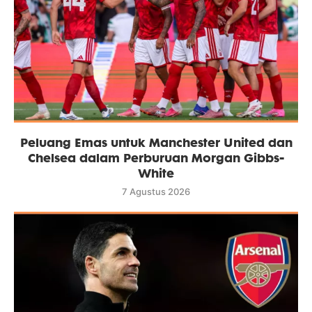
Peluang Emas untuk Manchester United dan
Chelsea dalam Perburuan Morgan Gibbs-
White
7 Agustus 2026