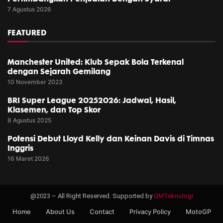
7 Agustus 2026
FEATURED
Manchester United: Klub Sepak Bola Terkenal
dengan Sejarah Gemilang
10 November 2023
BRI Super League 20252026: Jadwal, Hasil,
Klasemen, dan Top Skor
8 Agustus 2025
Potensi Debut Lloyd Kelly dan Keinan Davis di Timnas
Inggris
16 Maret 2026
@2023 – All Right Reserved. Supported by
GMTeknologi
Home
About Us
Contact
Privacy Policy
MotoGP