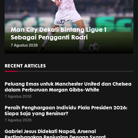
Man City Dekati Bintang Ligue 1
Sebagai Pengganti Rodri
7 Agustus 2026
RECENT ARTICLES
Peluang Emas untuk Manchester United dan Chelsea
dalam Perburuan Morgan Gibbs-White
7 Agustus 2026
Peraih Penghargaan Individu Piala Presiden 2026:
Siapa Saja yang Bersinar?
7 Agustus 2026
Gabriel Jesus Didekati Napoli, Arsenal
Pertimbangkan Penjualan Dengan Syarat