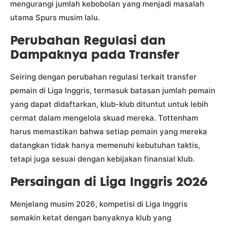
mengurangi jumlah kebobolan yang menjadi masalah
utama Spurs musim lalu.
Perubahan Regulasi dan
Dampaknya pada Transfer
Seiring dengan perubahan regulasi terkait transfer
pemain di Liga Inggris, termasuk batasan jumlah pemain
yang dapat didaftarkan, klub-klub dituntut untuk lebih
cermat dalam mengelola skuad mereka. Tottenham
harus memastikan bahwa setiap pemain yang mereka
datangkan tidak hanya memenuhi kebutuhan taktis,
tetapi juga sesuai dengan kebijakan finansial klub.
Persaingan di Liga Inggris 2026
Menjelang musim 2026, kompetisi di Liga Inggris
semakin ketat dengan banyaknya klub yang