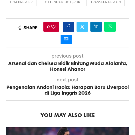
LIGA PREMIER
TOTTENHAM HOTSPUR
TRANSFER PEMAIN
0
SHARE
previous post
Arsenal dan Chelsea Bidik Bintang Muda Atalanta,
Honest Ahanor
next post
Pengenalan Andoni Iraola: Harapan Baru Liverpool
di Liga Inggris 2026
YOU MAY ALSO LIKE