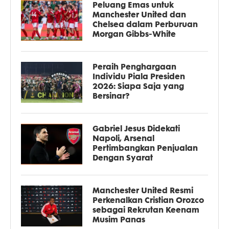
Peluang Emas untuk
Manchester United dan
Chelsea dalam Perburuan
Morgan Gibbs-White
Peraih Penghargaan
Individu Piala Presiden
2026: Siapa Saja yang
Bersinar?
Gabriel Jesus Didekati
Napoli, Arsenal
Pertimbangkan Penjualan
Dengan Syarat
Manchester United Resmi
Perkenalkan Cristian Orozco
sebagai Rekrutan Keenam
Musim Panas