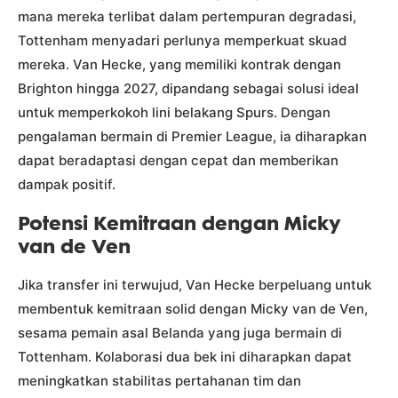
mana mereka terlibat dalam pertempuran degradasi,
Tottenham menyadari perlunya memperkuat skuad
mereka. Van Hecke, yang memiliki kontrak dengan
Brighton hingga 2027, dipandang sebagai solusi ideal
untuk memperkokoh lini belakang Spurs. Dengan
pengalaman bermain di Premier League, ia diharapkan
dapat beradaptasi dengan cepat dan memberikan
dampak positif.
Potensi Kemitraan dengan Micky
van de Ven
Jika transfer ini terwujud, Van Hecke berpeluang untuk
membentuk kemitraan solid dengan Micky van de Ven,
sesama pemain asal Belanda yang juga bermain di
Tottenham. Kolaborasi dua bek ini diharapkan dapat
meningkatkan stabilitas pertahanan tim dan