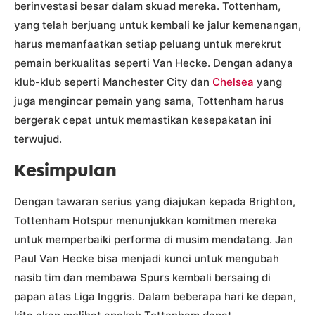
berinvestasi besar dalam skuad mereka. Tottenham,
yang telah berjuang untuk kembali ke jalur kemenangan,
harus memanfaatkan setiap peluang untuk merekrut
pemain berkualitas seperti Van Hecke. Dengan adanya
klub-klub seperti Manchester City dan
Chelsea
yang
juga mengincar pemain yang sama, Tottenham harus
bergerak cepat untuk memastikan kesepakatan ini
terwujud.
Kesimpulan
Dengan tawaran serius yang diajukan kepada Brighton,
Tottenham Hotspur menunjukkan komitmen mereka
untuk memperbaiki performa di musim mendatang. Jan
Paul Van Hecke bisa menjadi kunci untuk mengubah
nasib tim dan membawa Spurs kembali bersaing di
papan atas Liga Inggris. Dalam beberapa hari ke depan,