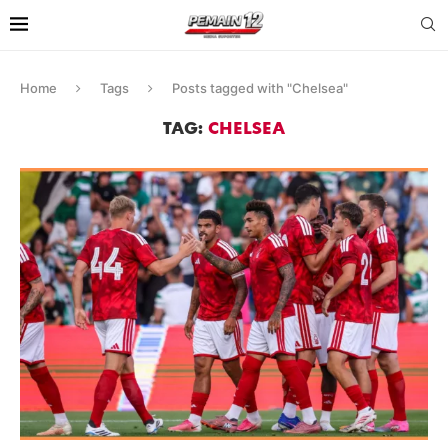
Home
Tags
Posts tagged with "Chelsea"
TAG:
CHELSEA