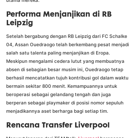
utama mereka.
Performa Menjanjikan di RB
Leipzig
Setelah bergabung dengan RB Leipzig dari FC Schalke
04, Assan Ouedraogo telah berkembang pesat menjadi
salah satu talenta paling menjanjikan di Eropa.
Meskipun mengalami cedera lutut yang membuatnya
absen di sebagian besar musim ini, Ouedraogo tetap
berhasil mencatatkan tujuh kontribusi gol dalam waktu
bermain sekitar 800 menit. Kemampuannya untuk
beroperasi sebagai gelandang tengah dan juga
berperan sebagai playmaker di posisi nomor sepuluh
menjadikannya aset berharga bagi setiap tim.
Rencana Transfer Liverpool