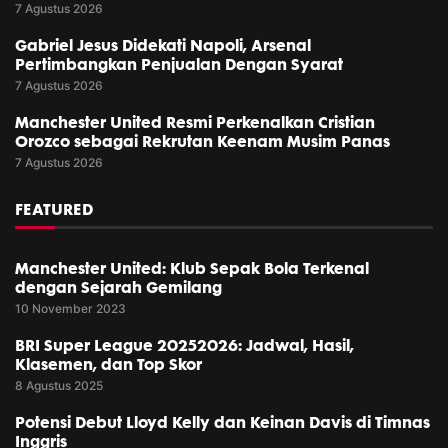
7 Agustus 2026
Gabriel Jesus Didekati Napoli, Arsenal
Pertimbangkan Penjualan Dengan Syarat
7 Agustus 2026
Manchester United Resmi Perkenalkan Cristian
Orozco sebagai Rekrutan Keenam Musim Panas
7 Agustus 2026
FEATURED
Manchester United: Klub Sepak Bola Terkenal
dengan Sejarah Gemilang
10 November 2023
BRI Super League 20252026: Jadwal, Hasil,
Klasemen, dan Top Skor
8 Agustus 2025
Potensi Debut Lloyd Kelly dan Keinan Davis di Timnas
Inggris