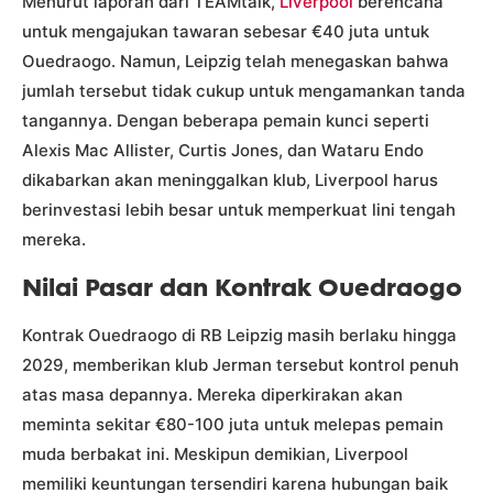
Menurut laporan dari TEAMtalk,
Liverpool
berencana
untuk mengajukan tawaran sebesar €40 juta untuk
Ouedraogo. Namun, Leipzig telah menegaskan bahwa
jumlah tersebut tidak cukup untuk mengamankan tanda
tangannya. Dengan beberapa pemain kunci seperti
Alexis Mac Allister, Curtis Jones, dan Wataru Endo
dikabarkan akan meninggalkan klub, Liverpool harus
berinvestasi lebih besar untuk memperkuat lini tengah
mereka.
Nilai Pasar dan Kontrak Ouedraogo
Kontrak Ouedraogo di RB Leipzig masih berlaku hingga
2029, memberikan klub Jerman tersebut kontrol penuh
atas masa depannya. Mereka diperkirakan akan
meminta sekitar €80-100 juta untuk melepas pemain
muda berbakat ini. Meskipun demikian, Liverpool
memiliki keuntungan tersendiri karena hubungan baik