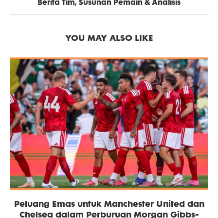
Berita Tim, Susunan Pemain & Analisis
YOU MAY ALSO LIKE
Peluang Emas untuk Manchester United dan
Chelsea dalam Perburuan Morgan Gibbs-