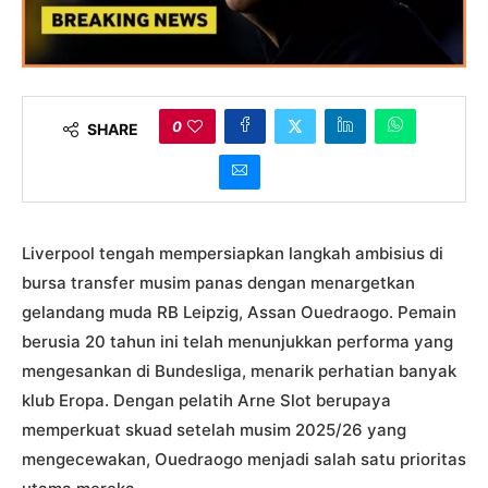
0
SHARE
Liverpool tengah mempersiapkan langkah ambisius di
bursa transfer musim panas dengan menargetkan
gelandang muda RB Leipzig, Assan Ouedraogo. Pemain
berusia 20 tahun ini telah menunjukkan performa yang
mengesankan di Bundesliga, menarik perhatian banyak
klub Eropa. Dengan pelatih Arne Slot berupaya
memperkuat skuad setelah musim 2025/26 yang
mengecewakan, Ouedraogo menjadi salah satu prioritas