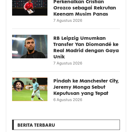
Perkenalkan Cristian
Orozco sebagai Rekrutan
Keenam Musim Panas
7 Agustus 2026
RB Leipzig Umumkan
Transfer Yan Diomandé ke
Real Madrid dengan Gaya
Unik
7 Agustus 2026
Pindah ke Manchester City,
Jeremy Monga Sebut
Keputusan yang Tepat
6 Agustus 2026
BERITA TERBARU