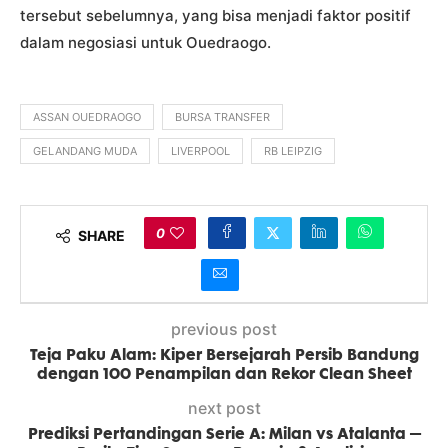
tersebut sebelumnya, yang bisa menjadi faktor positif
dalam negosiasi untuk Ouedraogo.
ASSAN OUEDRAOGO
BURSA TRANSFER
GELANDANG MUDA
LIVERPOOL
RB LEIPZIG
0
SHARE
previous post
Teja Paku Alam: Kiper Bersejarah Persib Bandung
dengan 100 Penampilan dan Rekor Clean Sheet
next post
Prediksi Pertandingan Serie A: Milan vs Atalanta –