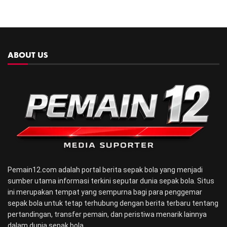
ABOUT US
Pemain12.com adalah portal berita sepak bola yang menjadi
sumber utama informasi terkini seputar dunia sepak bola. Situs
ini merupakan tempat yang sempurna bagi para penggemar
sepak bola untuk tetap terhubung dengan berita terbaru tentang
pertandingan, transfer pemain, dan peristiwa menarik lainnya
dalam dunia sepak bola.