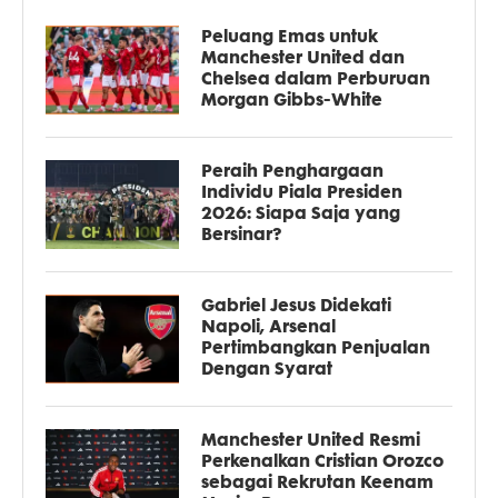
Peluang Emas untuk
Manchester United dan
Chelsea dalam Perburuan
Morgan Gibbs-White
Peraih Penghargaan
Individu Piala Presiden
2026: Siapa Saja yang
Bersinar?
Gabriel Jesus Didekati
Napoli, Arsenal
Pertimbangkan Penjualan
Dengan Syarat
Manchester United Resmi
Perkenalkan Cristian Orozco
sebagai Rekrutan Keenam