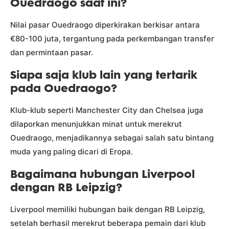
Ouedraogo saat ini?
Nilai pasar Ouedraogo diperkirakan berkisar antara
€80-100 juta, tergantung pada perkembangan transfer
dan permintaan pasar.
Siapa saja klub lain yang tertarik
pada Ouedraogo?
Klub-klub seperti Manchester City dan Chelsea juga
dilaporkan menunjukkan minat untuk merekrut
Ouedraogo, menjadikannya sebagai salah satu bintang
muda yang paling dicari di Eropa.
Bagaimana hubungan Liverpool
dengan RB Leipzig?
Liverpool memiliki hubungan baik dengan RB Leipzig,
setelah berhasil merekrut beberapa pemain dari klub