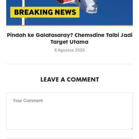
Pindah ke Galatasaray? Chemsdine Talbi Jadi
Target Utama
6 Agustus 2026
LEAVE A COMMENT