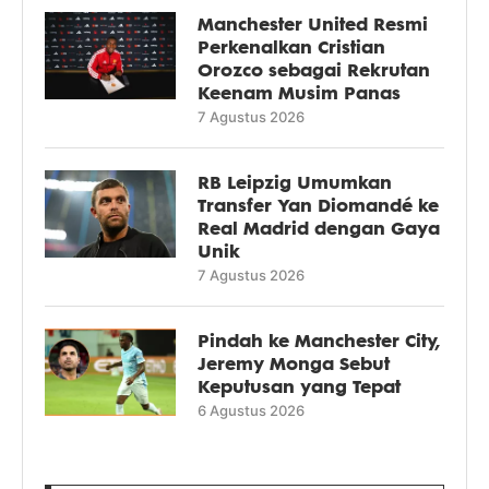
Manchester United Resmi
Perkenalkan Cristian
Orozco sebagai Rekrutan
Keenam Musim Panas
7 Agustus 2026
RB Leipzig Umumkan
Transfer Yan Diomandé ke
Real Madrid dengan Gaya
Unik
7 Agustus 2026
Pindah ke Manchester City,
Jeremy Monga Sebut
Keputusan yang Tepat
6 Agustus 2026