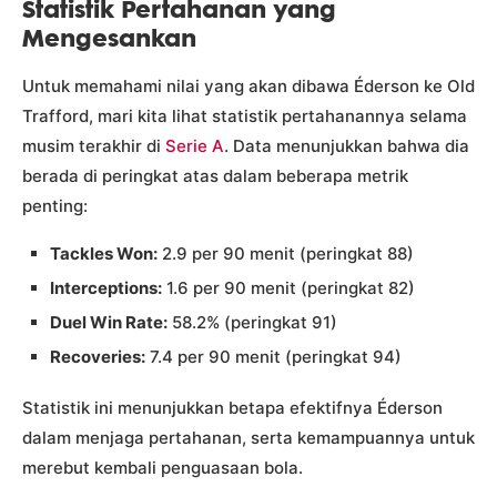
Statistik Pertahanan yang
Mengesankan
Untuk memahami nilai yang akan dibawa Éderson ke Old
Trafford, mari kita lihat statistik pertahanannya selama
musim terakhir di
Serie A
. Data menunjukkan bahwa dia
berada di peringkat atas dalam beberapa metrik
penting:
Tackles Won:
2.9 per 90 menit (peringkat 88)
Interceptions:
1.6 per 90 menit (peringkat 82)
Duel Win Rate:
58.2% (peringkat 91)
Recoveries:
7.4 per 90 menit (peringkat 94)
Statistik ini menunjukkan betapa efektifnya Éderson
dalam menjaga pertahanan, serta kemampuannya untuk
merebut kembali penguasaan bola.