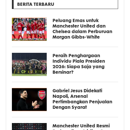
BERITA TERBARU
Peluang Emas untuk
Manchester United dan
Chelsea dalam Perburuan
Morgan Gibbs-White
Peraih Penghargaan
Individu Piala Presiden
2026: Siapa Saja yang
Bersinar?
Gabriel Jesus Didekati
Napoli, Arsenal
Pertimbangkan Penjualan
Dengan Syarat
Manchester United Resmi