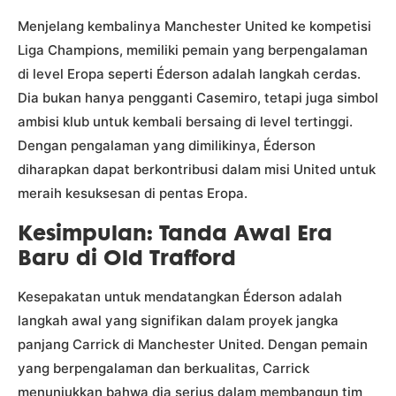
Menjelang kembalinya Manchester United ke kompetisi
Liga Champions, memiliki pemain yang berpengalaman
di level Eropa seperti Éderson adalah langkah cerdas.
Dia bukan hanya pengganti Casemiro, tetapi juga simbol
ambisi klub untuk kembali bersaing di level tertinggi.
Dengan pengalaman yang dimilikinya, Éderson
diharapkan dapat berkontribusi dalam misi United untuk
meraih kesuksesan di pentas Eropa.
Kesimpulan: Tanda Awal Era
Baru di Old Trafford
Kesepakatan untuk mendatangkan Éderson adalah
langkah awal yang signifikan dalam proyek jangka
panjang Carrick di Manchester United. Dengan pemain
yang berpengalaman dan berkualitas, Carrick
menunjukkan bahwa dia serius dalam membangun tim