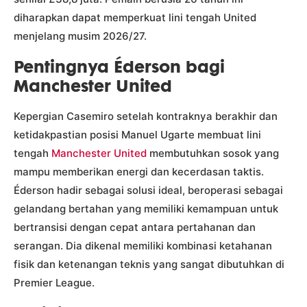
diharapkan dapat memperkuat lini tengah United
menjelang musim 2026/27.
Pentingnya Éderson bagi
Manchester United
Kepergian Casemiro setelah kontraknya berakhir dan
ketidakpastian posisi Manuel Ugarte membuat lini
tengah
Manchester United
membutuhkan sosok yang
mampu memberikan energi dan kecerdasan taktis.
Éderson hadir sebagai solusi ideal, beroperasi sebagai
gelandang bertahan yang memiliki kemampuan untuk
bertransisi dengan cepat antara pertahanan dan
serangan. Dia dikenal memiliki kombinasi ketahanan
fisik dan ketenangan teknis yang sangat dibutuhkan di
Premier League.