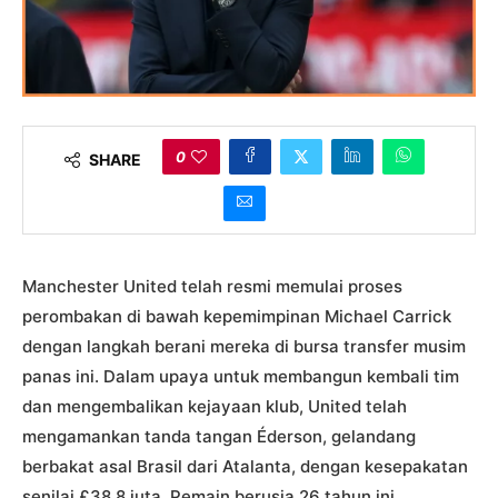
0
SHARE
Manchester United telah resmi memulai proses
perombakan di bawah kepemimpinan Michael Carrick
dengan langkah berani mereka di bursa transfer musim
panas ini. Dalam upaya untuk membangun kembali tim
dan mengembalikan kejayaan klub, United telah
mengamankan tanda tangan Éderson, gelandang
berbakat asal Brasil dari Atalanta, dengan kesepakatan
senilai £38,8 juta. Pemain berusia 26 tahun ini