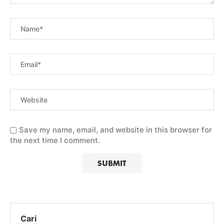
Save my name, email, and website in this browser for
the next time I comment.
Cari