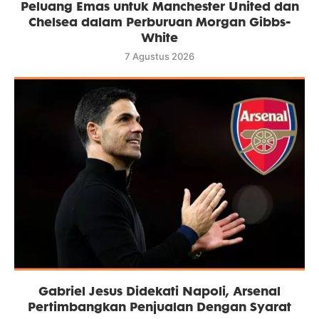
Peluang Emas untuk Manchester United dan
Chelsea dalam Perburuan Morgan Gibbs-
White
7 Agustus 2026
Gabriel Jesus Didekati Napoli, Arsenal
Pertimbangkan Penjualan Dengan Syarat