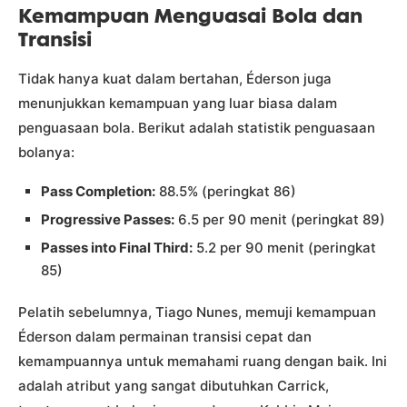
Kemampuan Menguasai Bola dan
Transisi
Tidak hanya kuat dalam bertahan, Éderson juga
menunjukkan kemampuan yang luar biasa dalam
penguasaan bola. Berikut adalah statistik penguasaan
bolanya:
Pass Completion:
88.5% (peringkat 86)
Progressive Passes:
6.5 per 90 menit (peringkat 89)
Passes into Final Third:
5.2 per 90 menit (peringkat
85)
Pelatih sebelumnya, Tiago Nunes, memuji kemampuan
Éderson dalam permainan transisi cepat dan
kemampuannya untuk memahami ruang dengan baik. Ini
adalah atribut yang sangat dibutuhkan Carrick,