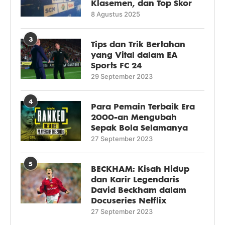
Klasemen, dan Top Skor
8 Agustus 2025
3
Tips dan Trik Bertahan
yang Vital dalam EA
Sports FC 24
29 September 2023
4
Para Pemain Terbaik Era
2000-an Mengubah
Sepak Bola Selamanya
27 September 2023
5
BECKHAM: Kisah Hidup
dan Karir Legendaris
David Beckham dalam
Docuseries Netflix
27 September 2023