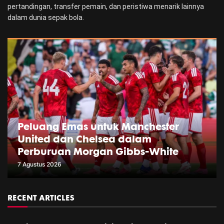
pertandingan, transfer pemain, dan peristiwa menarik lainnya
dalam dunia sepak bola.
Peluang Emas untuk Manchester
United dan Chelsea dalam
Perburuan Morgan Gibbs-White
7 Agustus 2026
RECENT ARTICLES