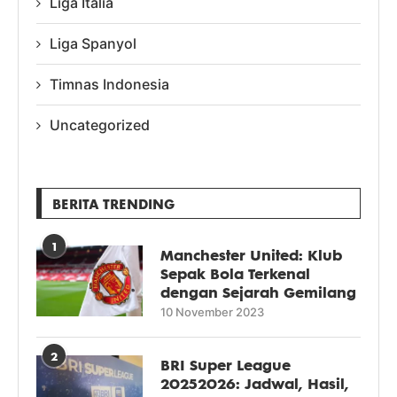
Liga Italia
Liga Spanyol
Timnas Indonesia
Uncategorized
BERITA TRENDING
1
Manchester United: Klub
Sepak Bola Terkenal
dengan Sejarah Gemilang
10 November 2023
2
BRI Super League
20252026: Jadwal, Hasil,