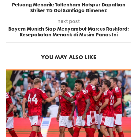
Peluang Menarik: Tottenham Hotspur Dapatkan
Striker 115 Gol Santiago Gimenez
next post
Bayern Munich Siap Menyambut Marcus Rashford:
Kesepakatan Menarik di Musim Panas Ini
YOU MAY ALSO LIKE