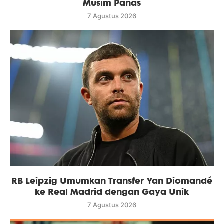
Musim Panas
7 Agustus 2026
RB Leipzig Umumkan Transfer Yan Diomandé
ke Real Madrid dengan Gaya Unik
7 Agustus 2026