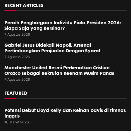
RECENT ARTICLES
Peraih Penghargaan Individu Piala Presiden 2026:
Siapa Saja yang Bersinar?
7 Agustus 2026
Gabriel Jesus Didekati Napoli, Arsenal
Pertimbangkan Penjualan Dengan Syarat
7 Agustus 2026
Manchester United Resmi Perkenalkan Cristian
Orozco sebagai Rekrutan Keenam Musim Panas
7 Agustus 2026
FEATURED
Potensi Debut Lloyd Kelly dan Keinan Davis di Timnas
Inggris
16 Maret 2026