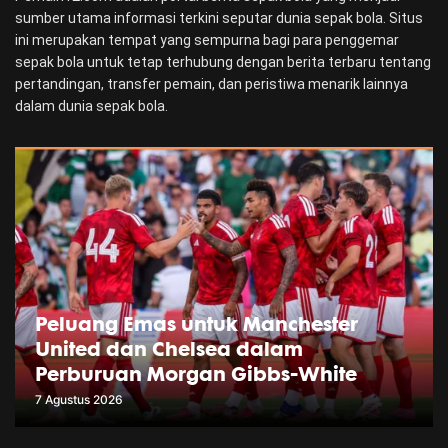
sumber utama informasi terkini seputar dunia sepak bola. Situs
ini merupakan tempat yang sempurna bagi para penggemar
sepak bola untuk tetap terhubung dengan berita terbaru tentang
pertandingan, transfer pemain, dan peristiwa menarik lainnya
dalam dunia sepak bola.
Peluang Emas untuk Manchester
United dan Chelsea dalam
Perburuan Morgan Gibbs-White
7 Agustus 2026