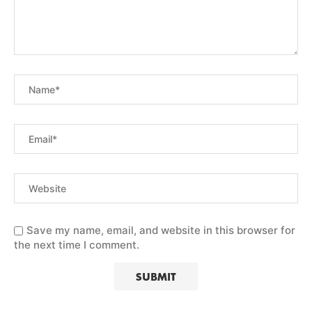
Save my name, email, and website in this browser for
the next time I comment.