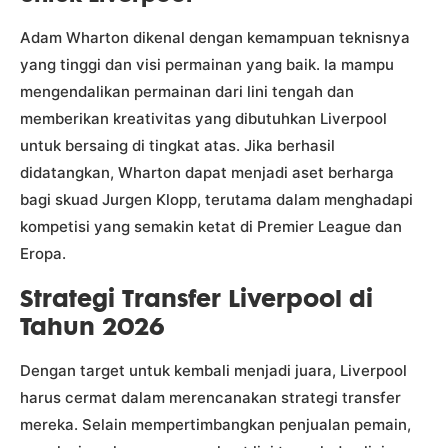
Adam Wharton dikenal dengan kemampuan teknisnya
yang tinggi dan visi permainan yang baik. Ia mampu
mengendalikan permainan dari lini tengah dan
memberikan kreativitas yang dibutuhkan Liverpool
untuk bersaing di tingkat atas. Jika berhasil
didatangkan, Wharton dapat menjadi aset berharga
bagi skuad Jurgen Klopp, terutama dalam menghadapi
kompetisi yang semakin ketat di Premier League dan
Eropa.
Strategi Transfer Liverpool di
Tahun 2026
Dengan target untuk kembali menjadi juara, Liverpool
harus cermat dalam merencanakan strategi transfer
mereka. Selain mempertimbangkan penjualan pemain,