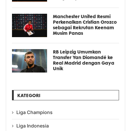
Manchester United Resmi
Perkenalkan Cristian Orozco
sebagai Rekrutan Keenam
Musim Panas
RB Leipzig Umumkan
Transfer Yan Diomandé ke
Real Madrid dengan Gaya
Unik
KATEGORI
Liga Champions
Liga Indonesia