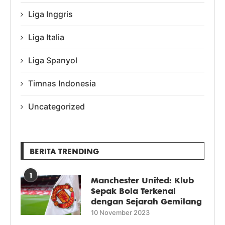
Liga Inggris
Liga Italia
Liga Spanyol
Timnas Indonesia
Uncategorized
BERITA TRENDING
1
Manchester United: Klub
Sepak Bola Terkenal
dengan Sejarah Gemilang
10 November 2023