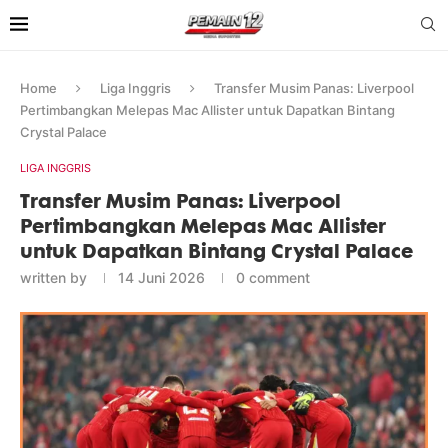
Home
Liga Inggris
Transfer Musim Panas: Liverpool
Pertimbangkan Melepas Mac Allister untuk Dapatkan Bintang
Crystal Palace
LIGA INGGRIS
Transfer Musim Panas: Liverpool
Pertimbangkan Melepas Mac Allister
untuk Dapatkan Bintang Crystal Palace
written by
14 Juni 2026
0 comment