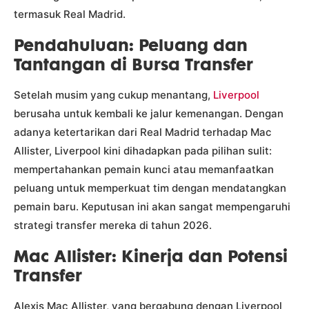
termasuk Real Madrid.
Pendahuluan: Peluang dan
Tantangan di Bursa Transfer
Setelah musim yang cukup menantang,
Liverpool
berusaha untuk kembali ke jalur kemenangan. Dengan
adanya ketertarikan dari Real Madrid terhadap Mac
Allister, Liverpool kini dihadapkan pada pilihan sulit:
mempertahankan pemain kunci atau memanfaatkan
peluang untuk memperkuat tim dengan mendatangkan
pemain baru. Keputusan ini akan sangat mempengaruhi
strategi transfer mereka di tahun 2026.
Mac Allister: Kinerja dan Potensi
Transfer
Alexis Mac Allister, yang bergabung dengan Liverpool