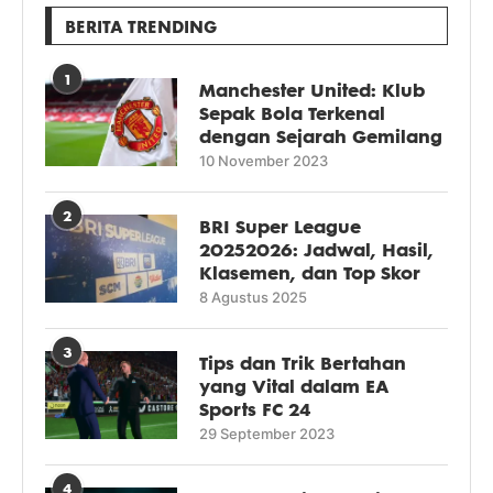
BERITA TRENDING
1
Manchester United: Klub
Sepak Bola Terkenal
dengan Sejarah Gemilang
10 November 2023
2
BRI Super League
20252026: Jadwal, Hasil,
Klasemen, dan Top Skor
8 Agustus 2025
3
Tips dan Trik Bertahan
yang Vital dalam EA
Sports FC 24
29 September 2023
4