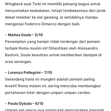
Wingback asal Turki ini memiliki peluang bagus untuk
menyamakan kedudukan, tetapi tembakannya dari jarak
dekat melebar ke sisi gawang. Ia setidaknya mampu
mengatasi Federico Dimarco dengan baik.
–
Matias Soule – 5/10
Penampilan yang hampir tidak terdengar dari pemain
terbaik Roma musim ini! Dihentikan oleh Alessandro
Bastoni, Soule kesulitan untuk memberikan dampak di
area serangan.
–
Lorenzo Pellegrini – 7/10
Gelandang Italia ini mungkin adalah pemain paling
kreatif Roma malam ini, sering mencoba membongkar
pertahanan Inter dengan umpan-umpan cerdas.
–
Paulo Dybala – 6/10
Umpan set-piece-nya sering kali menciptakan masalah