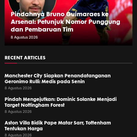
Pindahnya Bruno Guimaraes ke
Arsenal: Petunjuk Nomor Punggung
dan Pembaruan Tim
8 Agustus 2026
RECENT ARTICLES
Manchester City Siapkan Penandatanganan
Geronimo Rulli: Medis pada Senin
8 Agustus 2026
Pindah Mengejutkan: Dominic Solanke Menjadi
Target Nottingham Forest
8 Agustus 2026
Aston Villa Bidik Pape Matar Sarr, Tottenham
Tentukan Harga
8 Agustus 2026