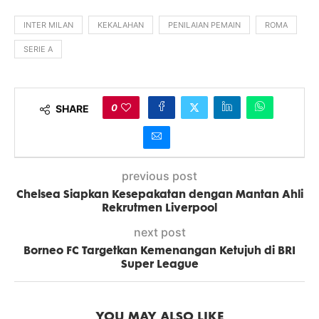
INTER MILAN
KEKALAHAN
PENILAIAN PEMAIN
ROMA
SERIE A
0
SHARE
previous post
Chelsea Siapkan Kesepakatan dengan Mantan Ahli
Rekrutmen Liverpool
next post
Borneo FC Targetkan Kemenangan Ketujuh di BRI
Super League
YOU MAY ALSO LIKE