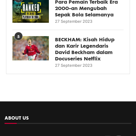
Para Pemain Terbaik Era
2000-an Mengubah
Sepak Bola Selamanya
27 September 2023
5
BECKHAM: Kisah Hidup
dan Karir Legendaris
David Beckham dalam
Docuseries Netflix
27 September 2023
ABOUT US