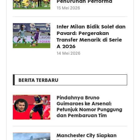
Penurunan Performa
15 Mei 2026
Inter Milan Bidik Solet dan
Pavard: Pergerakan
Transfer Menarik di Serie
A 2026
14 Mei 2026
BERITA TERBARU
Pindahnya Bruno
Guimaraes ke Arsenal:
Petunjuk Nomor Punggung
dan Pembaruan Tim
Manchester City Siapkan