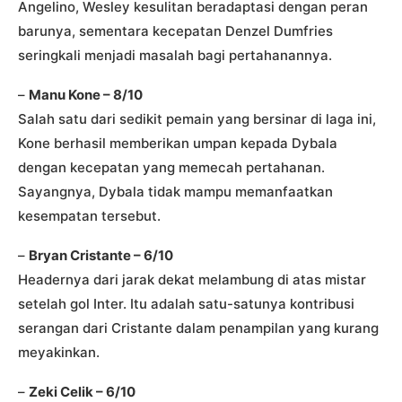
Angelino, Wesley kesulitan beradaptasi dengan peran
barunya, sementara kecepatan Denzel Dumfries
seringkali menjadi masalah bagi pertahanannya.
–
Manu Kone – 8/10
Salah satu dari sedikit pemain yang bersinar di laga ini,
Kone berhasil memberikan umpan kepada Dybala
dengan kecepatan yang memecah pertahanan.
Sayangnya, Dybala tidak mampu memanfaatkan
kesempatan tersebut.
–
Bryan Cristante – 6/10
Headernya dari jarak dekat melambung di atas mistar
setelah gol Inter. Itu adalah satu-satunya kontribusi
serangan dari Cristante dalam penampilan yang kurang
meyakinkan.
–
Zeki Celik – 6/10