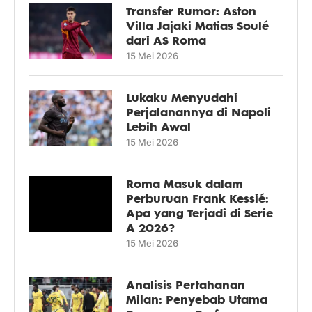
Transfer Rumor: Aston
Villa Jajaki Matias Soulé
dari AS Roma
15 Mei 2026
Lukaku Menyudahi
Perjalanannya di Napoli
Lebih Awal
15 Mei 2026
Roma Masuk dalam
Perburuan Frank Kessié:
Apa yang Terjadi di Serie
A 2026?
15 Mei 2026
Analisis Pertahanan
Milan: Penyebab Utama