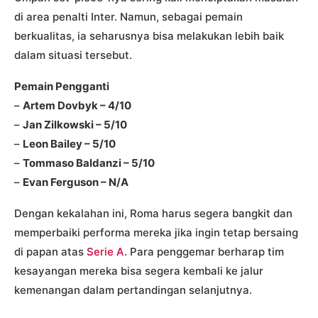
di area penalti Inter. Namun, sebagai pemain
berkualitas, ia seharusnya bisa melakukan lebih baik
dalam situasi tersebut.
Pemain Pengganti
–
Artem Dovbyk – 4/10
–
Jan Zilkowski – 5/10
–
Leon Bailey – 5/10
–
Tommaso Baldanzi – 5/10
–
Evan Ferguson – N/A
Dengan kekalahan ini, Roma harus segera bangkit dan
memperbaiki performa mereka jika ingin tetap bersaing
di papan atas
Serie A
. Para penggemar berharap tim
kesayangan mereka bisa segera kembali ke jalur
kemenangan dalam pertandingan selanjutnya.