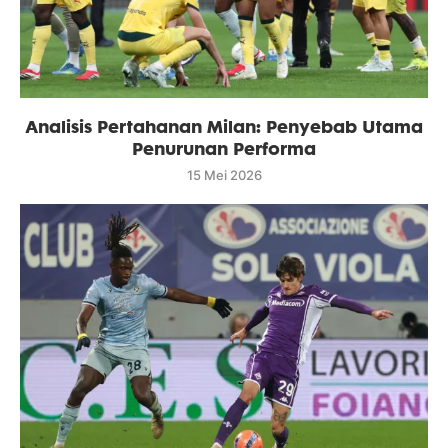
Analisis Pertahanan Milan: Penyebab Utama
Penurunan Performa
15 Mei 2026