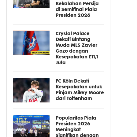
Kekalahan Persija
di Semifinal Piala
Presiden 2026
Crystal Palace
Dekati Bintang
Muda MLS Zavier
Gozo dengan
Kesepakatan £11,1
Juta
FC Köln Dekati
Kesepakatan untuk
Pinjam Mikey Moore
dari Tottenham
Popularitas Piala
Presiden 2026
Meningkat
Signifikan dengan