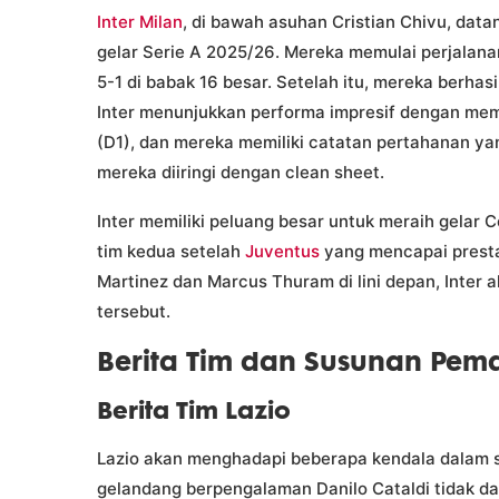
Inter Milan
, di bawah asuhan Cristian Chivu, data
gelar Serie A 2025/26. Mereka memulai perjalan
5-1 di babak 16 besar. Setelah itu, mereka berha
Inter menunjukkan performa impresif dengan mem
(D1), dan mereka memiliki catatan pertahanan ya
mereka diiringi dengan clean sheet.
Inter memiliki peluang besar untuk meraih gelar 
tim kedua setelah
Juventus
yang mencapai presta
Martinez dan Marcus Thuram di lini depan, Inter
tersebut.
Berita Tim dan Susunan Pem
Berita Tim Lazio
Lazio akan menghadapi beberapa kendala dalam 
gelandang berpengalaman Danilo Cataldi tidak da