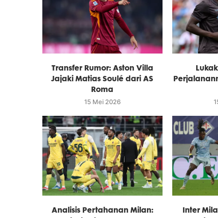
Transfer Rumor: Aston Villa
Luka
Jajaki Matias Soulé dari AS
Perjalanann
Roma
15 Mei 2026
1
Analisis Pertahanan Milan:
Inter Mil