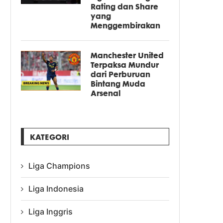
Rating dan Share
yang
Menggembirakan
Manchester United
Terpaksa Mundur
dari Perburuan
Bintang Muda
Arsenal
KATEGORI
Liga Champions
Liga Indonesia
Liga Inggris