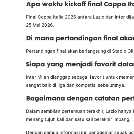
Apa waktu kickoff final Coppa It
Final Coppa Italia 2026 antara Lazio dan Inter d
25 Mei 2026.
Di mana pertandingan final aka
Pertandingan final akan berlangsung di Stadio O
Siapa yang menjadi favorit dal
Inter Milan dianggap sebagai favorit untuk meme
sangat baik di liga dan kompetisi sebelumnya.
Bagaimana dengan catatan per
Dalam sembilan pertemuan terakhir, Lazio hanya 
menang tujuh kali dan satu kali berakhir imbang.
Dengan semua informasi ini, penggemar sepak bol