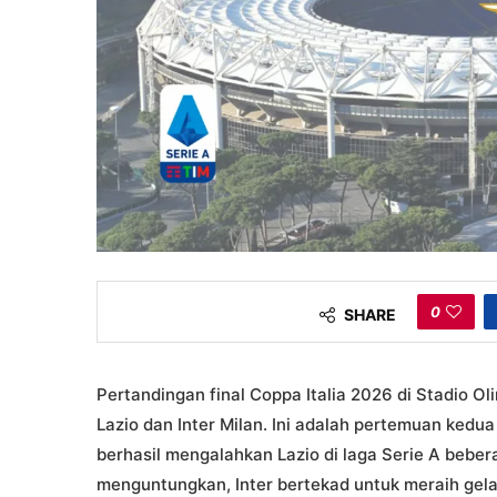
0
SHARE
Pertandingan final Coppa Italia 2026 di Stadio O
Lazio dan Inter Milan. Ini adalah pertemuan kedua
berhasil mengalahkan Lazio di laga Serie A beb
menguntungkan, Inter bertekad untuk meraih gel