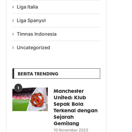
Liga Italia
Liga Spanyol
Timnas Indonesia
Uncategorized
BERITA TRENDING
1
Manchester
United: Klub
Sepak Bola
Terkenal dengan
Sejarah
Gemilang
10 November 2023