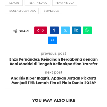
I.LEAGUE
PELATIH LOKAL
PEMAIN MUDA
REGULASI OLAHRAGA
SEPAKBOLA
0
SHARE
previous post
Enzo Fernández: Keinginan Bergabung dengan
Real Madrid di Tengah Ketidakpastian Transfer
next post
Analisis Kiper Inggris: Apakah Jordan Pickford
Menjadi Titik Lemah Tim di Piala Dunia 2026?
YOU MAY ALSO LIKE