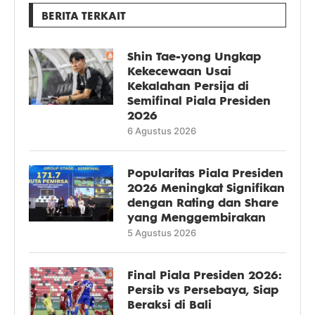
BERITA TERKAIT
Shin Tae-yong Ungkap
Kekecewaan Usai
Kekalahan Persija di
Semifinal Piala Presiden
2026
6 Agustus 2026
Popularitas Piala Presiden
2026 Meningkat Signifikan
dengan Rating dan Share
yang Menggembirakan
5 Agustus 2026
Final Piala Presiden 2026:
Persib vs Persebaya, Siap
Beraksi di Bali