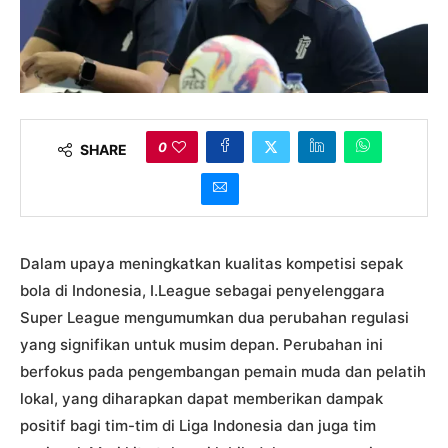
0
SHARE
Dalam upaya meningkatkan kualitas kompetisi sepak
bola di Indonesia, I.League sebagai penyelenggara
Super League mengumumkan dua perubahan regulasi
yang signifikan untuk musim depan. Perubahan ini
berfokus pada pengembangan pemain muda dan pelatih
lokal, yang diharapkan dapat memberikan dampak
positif bagi tim-tim di Liga Indonesia dan juga tim