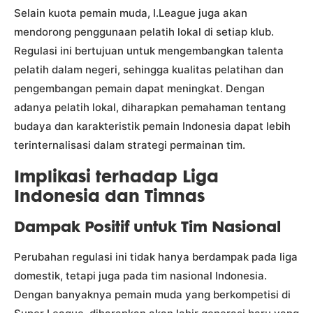
Selain kuota pemain muda, I.League juga akan
mendorong penggunaan pelatih lokal di setiap klub.
Regulasi ini bertujuan untuk mengembangkan talenta
pelatih dalam negeri, sehingga kualitas pelatihan dan
pengembangan pemain dapat meningkat. Dengan
adanya pelatih lokal, diharapkan pemahaman tentang
budaya dan karakteristik pemain Indonesia dapat lebih
terinternalisasi dalam strategi permainan tim.
Implikasi terhadap Liga
Indonesia dan Timnas
Dampak Positif untuk Tim Nasional
Perubahan regulasi ini tidak hanya berdampak pada liga
domestik, tetapi juga pada tim nasional Indonesia.
Dengan banyaknya pemain muda yang berkompetisi di