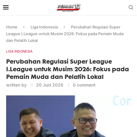
Home
Liga Indonesia
Perubahan Regulasi Super
League I.League untuk Musim 2026: Fokus pada Pemain Muda
dan Pelatih Lokal
LIGA INDONESIA
Perubahan Regulasi Super League
I.League untuk Musim 2026: Fokus pada
Pemain Muda dan Pelatih Lokal
written by
20 Juni 2026
0 comment