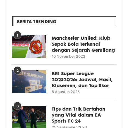
BERITA TRENDING
1
Manchester United: Klub
Sepak Bola Terkenal
dengan Sejarah Gemilang
10 November 2023
2
BRI Super League
20252026: Jadwal, Hasil,
Klasemen, dan Top Skor
8 Agustus 2025
3
Tips dan Trik Bertahan
yang Vital dalam EA
Sports FC 24
29 September 2023