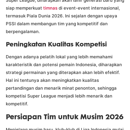
Super League, diharapkan akan lahir generasi baru yang
siap memperkuat
timnas
di event-event internasional,
termasuk Piala Dunia 2026. Ini sejalan dengan upaya
PSSI dalam membangun tim yang kompetitif dan
berpengalaman.
Peningkatan Kualitas Kompetisi
Dengan adanya pelatih lokal yang lebih memahami
karakteristik dan potensi pemain Indonesia, diharapkan
strategi permainan yang diterapkan akan lebih efektif.
Hal ini tentunya akan meningkatkan kualitas
pertandingan dan menarik minat penonton, sehingga
kompetisi Super League menjadi lebih menarik dan
kompetitif.
Persiapan Tim untuk Musim 2026
Menjelang musim baru, klub-klub di Liga Indonesia mulai