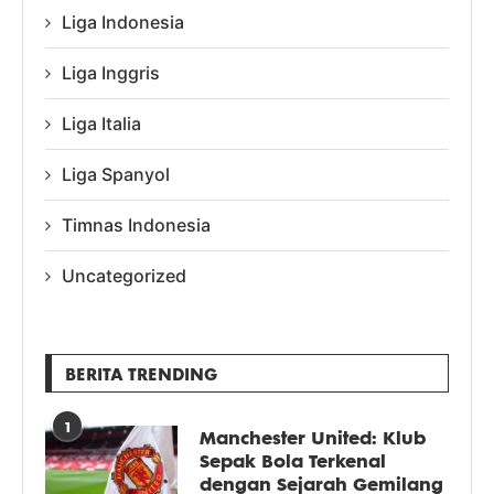
Liga Indonesia
Liga Inggris
Liga Italia
Liga Spanyol
Timnas Indonesia
Uncategorized
BERITA TRENDING
1
Manchester United: Klub
Sepak Bola Terkenal
dengan Sejarah Gemilang