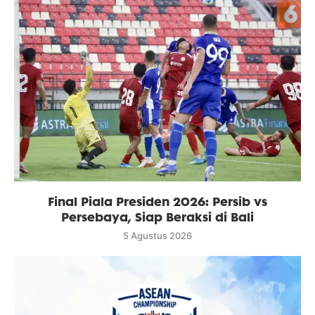
Final Piala Presiden 2026: Persib vs
Persebaya, Siap Beraksi di Bali
5 Agustus 2026