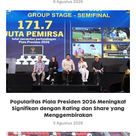
6 Agustus 2026
Popularitas Piala Presiden 2026 Meningkat
Signifikan dengan Rating dan Share yang
Menggembirakan
5 Agustus 2026