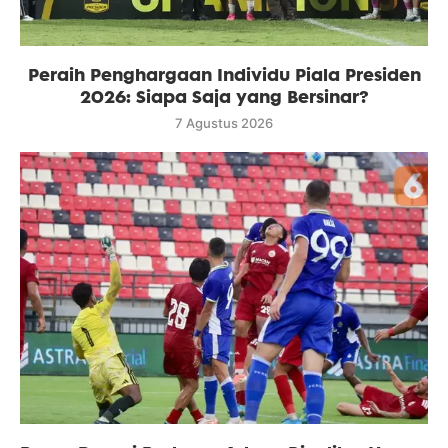
Peraih Penghargaan Individu Piala Presiden
2026: Siapa Saja yang Bersinar?
7 Agustus 2026