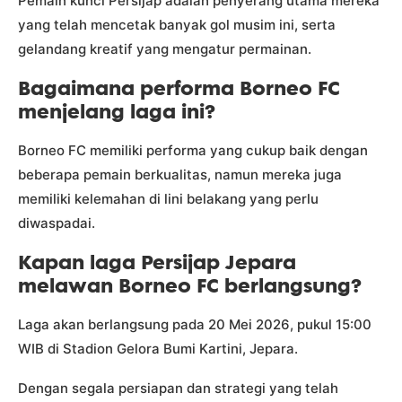
Pemain kunci Persijap adalah penyerang utama mereka
yang telah mencetak banyak gol musim ini, serta
gelandang kreatif yang mengatur permainan.
Bagaimana performa Borneo FC
menjelang laga ini?
Borneo FC memiliki performa yang cukup baik dengan
beberapa pemain berkualitas, namun mereka juga
memiliki kelemahan di lini belakang yang perlu
diwaspadai.
Kapan laga Persijap Jepara
melawan Borneo FC berlangsung?
Laga akan berlangsung pada 20 Mei 2026, pukul 15:00
WIB di Stadion Gelora Bumi Kartini, Jepara.
Dengan segala persiapan dan strategi yang telah