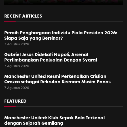
RECENT ARTICLES
Peraih Penghargaan Individu Piala Presiden 2026:
Siapa Saja yang Bersinar?
7 Agustus 2026
Gabriel Jesus Didekati Napoli, Arsenal
Pertimbangkan Penjualan Dengan Syarat
7 Agustus 2026
Manchester United Resmi Perkenalkan Cristian
Orozco sebagai Rekrutan Keenam Musim Panas
7 Agustus 2026
FEATURED
Manchester United: Klub Sepak Bola Terkenal
dengan Sejarah Gemilang