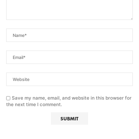
Save my name, email, and website in this browser for
the next time I comment.