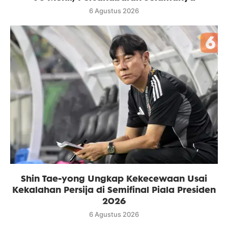
6 Agustus 2026
Shin Tae-yong Ungkap Kekecewaan Usai
Kekalahan Persija di Semifinal Piala Presiden
2026
6 Agustus 2026