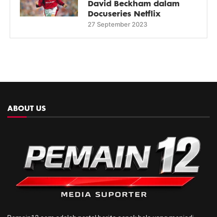
David Beckham dalam
Docuseries Netflix
27 September 2023
ABOUT US