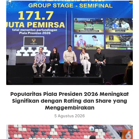
Popularitas Piala Presiden 2026 Meningkat
Signifikan dengan Rating dan Share yang
Menggembirakan
5 Agustus 2026