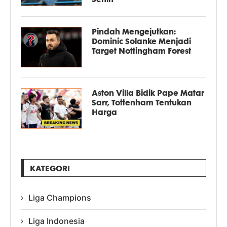
Pindah Mengejutkan:
Dominic Solanke Menjadi
Target Nottingham Forest
Aston Villa Bidik Pape Matar
Sarr, Tottenham Tentukan
Harga
KATEGORI
Liga Champions
Liga Indonesia