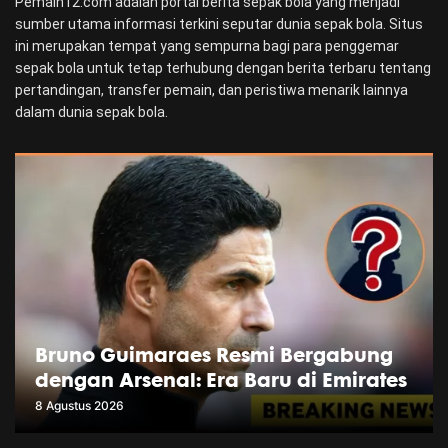
Pemain12.com adalah portal berita sepak bola yang menjadi
sumber utama informasi terkini seputar dunia sepak bola. Situs
ini merupakan tempat yang sempurna bagi para penggemar
sepak bola untuk tetap terhubung dengan berita terbaru tentang
pertandingan, transfer pemain, dan peristiwa menarik lainnya
dalam dunia sepak bola.
Bruno Guimaraes Resmi Bergabung
dengan Arsenal: Era Baru di Emirates
8 Agustus 2026