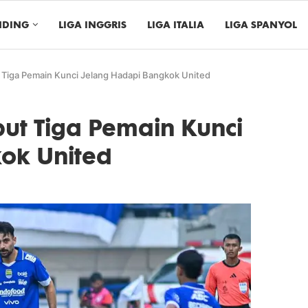
NDING
LIGA INGGRIS
LIGA ITALIA
LIGA SPANYOL
Tiga Pemain Kunci Jelang Hadapi Bangkok United
ut Tiga Pemain Kunci
ok United