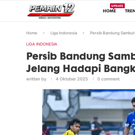
UPDATE
HOME
TRE
Home
Liga Indonesia
Persib Bandung Sambut 
LIGA INDONESIA
Persib Bandung Samb
Jelang Hadapi Bangk
written by
4 Oktober 2025
0 comment