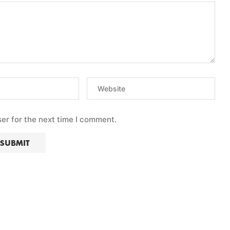
er for the next time I comment.