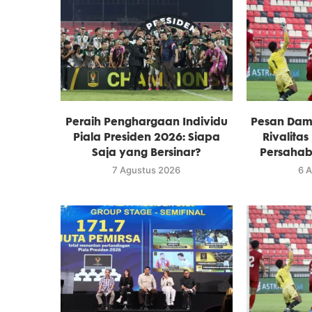
Peraih Penghargaan Individu
Pesan Dam
Piala Presiden 2026: Siapa
Rivalita
Saja yang Bersinar?
Persaha
7 Agustus 2026
6 