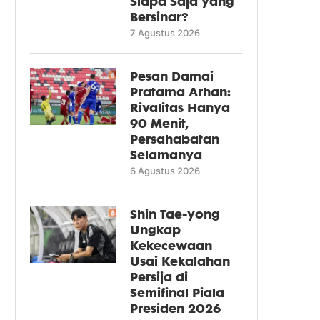
Siapa Saja yang
Bersinar?
7 Agustus 2026
Pesan Damai
Pratama Arhan:
Rivalitas Hanya
90 Menit,
Persahabatan
Selamanya
6 Agustus 2026
Shin Tae-yong
Ungkap
Kekecewaan
Usai Kekalahan
Persija di
Semifinal Piala
Presiden 2026