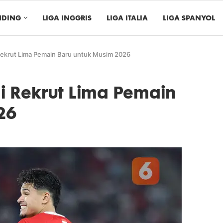
NDING
LIGA INGGRIS
LIGA ITALIA
LIGA SPANYOL
ekrut Lima Pemain Baru untuk Musim 2026
i Rekrut Lima Pemain
26