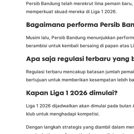
Persib Bandung telah merekrut lima pemain baru
memperkuat skuad mereka di Liga 1 2026.
Bagaimana performa Persib Ba
Musim lalu, Persib Bandung menunjukkan performa
berambisi untuk kembali bersaing di papan atas Li
Apa saja regulasi terbaru yang b
Regulasi terbaru mencakup batasan jumlah pemain
bertujuan untuk memberikan kesempatan lebih bag
Kapan Liga 1 2026 dimulai?
Liga 1 2026 dijadwalkan akan dimulai pada bulan
klub untuk menghadapi kompetisi.
Dengan langkah strategis yang diambil dalam me