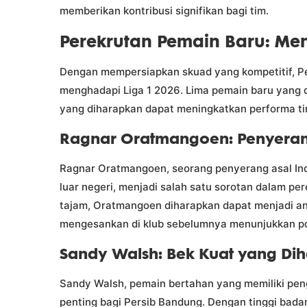
memberikan kontribusi signifikan bagi tim.
Perekrutan Pemain Baru: M
Dengan mempersiapkan skuad yang kompetitif, P
menghadapi Liga 1 2026. Lima pemain baru yang d
yang diharapkan dapat meningkatkan performa ti
Ragnar Oratmangoen: Penyeran
Ragnar Oratmangoen, seorang penyerang asal Indo
luar negeri, menjadi salah satu sorotan dalam p
tajam, Oratmangoen diharapkan dapat menjadi and
mengesankan di klub sebelumnya menunjukkan pot
Sandy Walsh: Bek Kuat yang Dih
Sandy Walsh, pemain bertahan yang memiliki pen
penting bagi Persib Bandung. Dengan tinggi bad