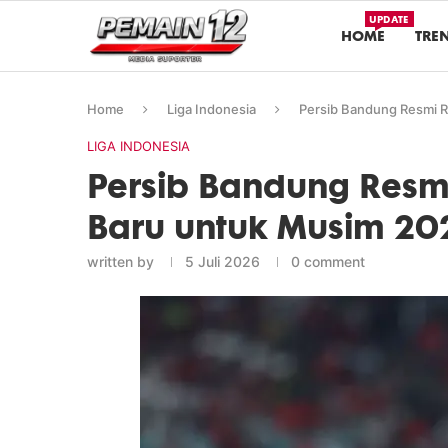
UPDATE
HOME
TRE
Home
Liga Indonesia
Persib Bandung Resmi R
LIGA INDONESIA
Persib Bandung Resm
Baru untuk Musim 20
written by
5 Juli 2026
0 comment