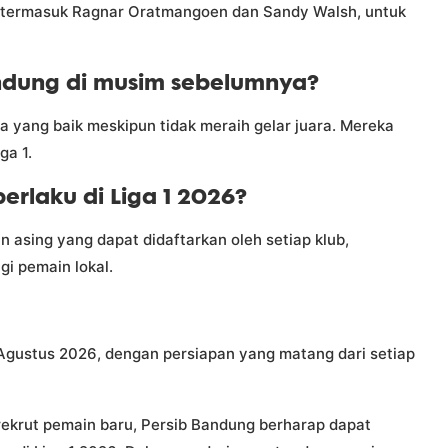
, termasuk Ragnar Oratmangoen dan Sandy Walsh, untuk
ndung di musim sebelumnya?
 yang baik meskipun tidak meraih gelar juara. Mereka
ga 1.
erlaku di Liga 1 2026?
 asing yang dapat didaftarkan oleh setiap klub,
i pemain lokal.
 Agustus 2026, dengan persiapan yang matang dari setiap
rekrut pemain baru, Persib Bandung berharap dapat