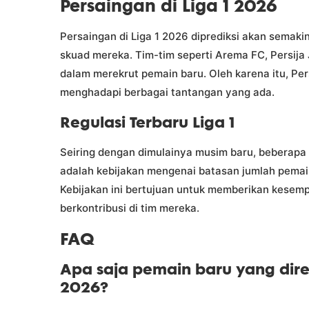
Persaingan di Liga 1 2026
Persaingan di Liga 1 2026 diprediksi akan semak
skuad mereka. Tim-tim seperti Arema FC, Persija 
dalam merekrut pemain baru. Oleh karena itu, Pe
menghadapi berbagai tantangan yang ada.
Regulasi Terbaru Liga 1
Seiring dengan dimulainya musim baru, beberapa 
adalah kebijakan mengenai batasan jumlah pemain
Kebijakan ini bertujuan untuk memberikan kesemp
berkontribusi di tim mereka.
FAQ
Apa saja pemain baru yang dire
2026?