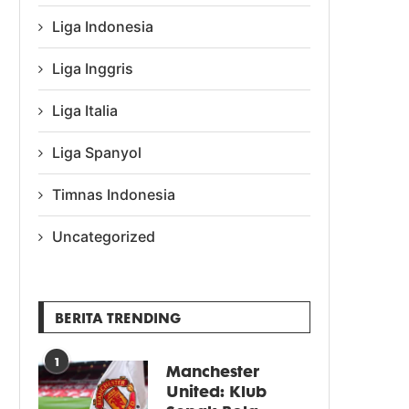
Liga Indonesia
Liga Inggris
Liga Italia
Liga Spanyol
Timnas Indonesia
Uncategorized
BERITA TRENDING
1
Manchester
United: Klub