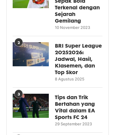
Sepak Bola
Terkenal dengan
Sejarah
Gemilang
10 November 2023
2
BRI Super League
20252026:
Jadwal, Hasil,
Klasemen, dan
Top Skor
8 Agustus 2025
3
Tips dan Trik
Bertahan yang
Vital dalam EA
Sports FC 24
29 September 2023