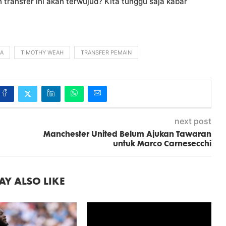
 transfer ini akan terwujud? Kita tunggu saja kabar
A
TIMOTHY WEAH
TRANSFER PEMAIN
next post
Manchester United Belum Ajukan Tawaran
untuk Marco Carnesecchi
Y ALSO LIKE