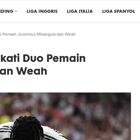
NDING
LIGA INGGRIS
LIGA ITALIA
LIGA SPANYOL
uo Pemain Juventus Mbangula dan Weah
ekati Duo Pemain
dan Weah