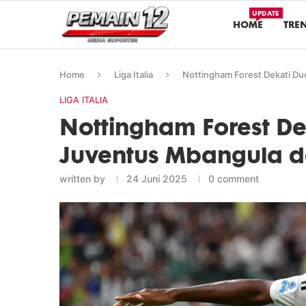
UPDATE
HOME
TRE
Home
Liga Italia
Nottingham Forest Dekati D
LIGA ITALIA
Nottingham Forest D
Juventus Mbangula 
written by
24 Juni 2025
0 comment