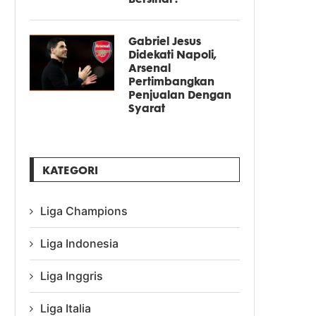
Gabriel Jesus
Didekati Napoli,
Arsenal
Pertimbangkan
Penjualan Dengan
Syarat
KATEGORI
Liga Champions
Liga Indonesia
Liga Inggris
Liga Italia