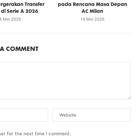
rgerakan Transfer
pada Rencana Masa Depan
 di Serie A 2026
AC Milan
4 Mei 2026
14 Mei 2026
 A COMMENT
er for the next time I comment.