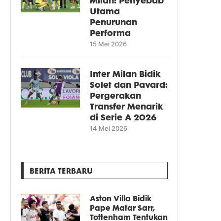
Utama
Penurunan
Performa
15 Mei 2026
Inter Milan Bidik
Solet dan Pavard:
Pergerakan
Transfer Menarik
di Serie A 2026
14 Mei 2026
BERITA TERBARU
Aston Villa Bidik
Pape Matar Sarr,
Tottenham Tentukan