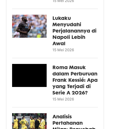
15 Mei 2026
Lukaku
Menyudahi
Perjalanannya di
Napoli Lebih
Awal
15 Mei 2026
Roma Masuk
dalam Perburuan
Frank Kessié: Apa
yang Terjadi di
Serie A 2026?
15 Mei 2026
Analisis
Pertahanan
Milan: Penyebab