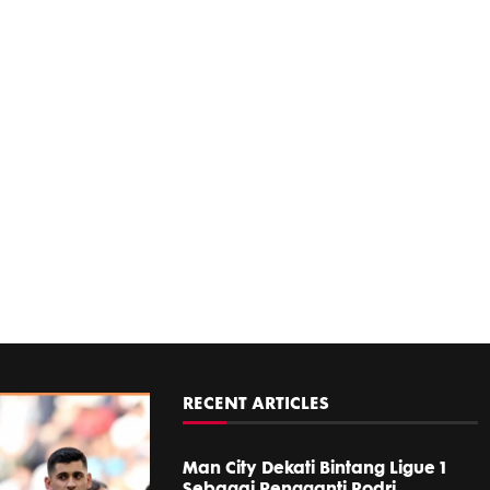
RECENT ARTICLES
Man City Dekati Bintang Ligue 1
Sebagai Pengganti Rodri