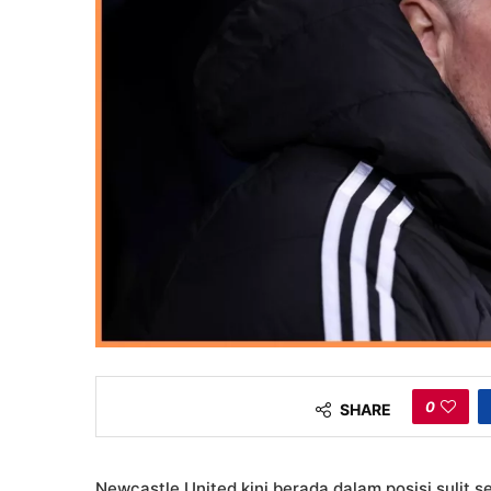
0
SHARE
Newcastle United kini berada dalam posisi sulit s