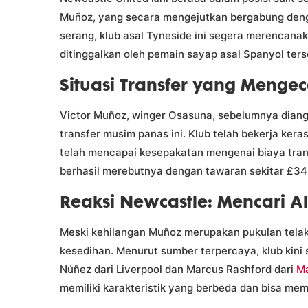
Muñoz, yang secara mengejutkan bergabung deng
serang, klub asal Tyneside ini segera merencana
ditinggalkan oleh pemain sayap asal Spanyol ters
Situasi Transfer yang Meng
Victor Muñoz, winger Osasuna, sebelumnya diang
transfer musim panas ini. Klub telah bekerja ker
telah mencapai kesepakatan mengenai biaya trans
berhasil merebutnya dengan tawaran sekitar £34,
Reaksi Newcastle: Mencari Al
Meski kehilangan Muñoz merupakan pukulan telak,
kesedihan. Menurut sumber terpercaya, klub kin
Núñez dari Liverpool dan Marcus Rashford dari
Ma
memiliki karakteristik yang berbeda dan bisa me