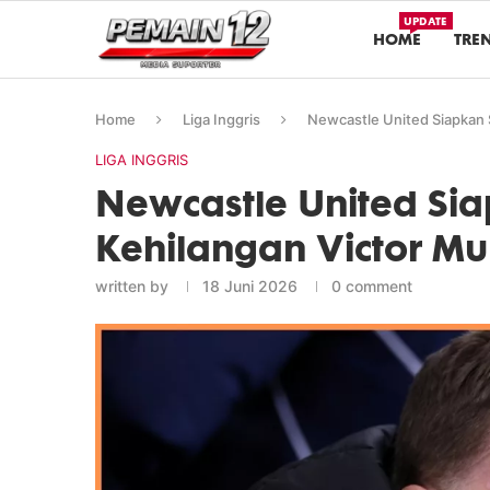
UPDATE
HOME
TRE
Home
Liga Inggris
Newcastle United Siapkan S
LIGA INGGRIS
Newcastle United Sia
Kehilangan Victor Mu
written by
18 Juni 2026
0 comment