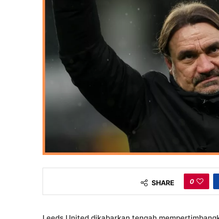
0
SHARE
Leeds United dikabarkan tengah mempertimbangka