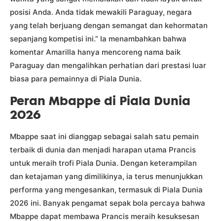
posisi Anda. Anda tidak mewakili Paraguay, negara
yang telah berjuang dengan semangat dan kehormatan
sepanjang kompetisi ini.” Ia menambahkan bahwa
komentar Amarilla hanya mencoreng nama baik
Paraguay dan mengalihkan perhatian dari prestasi luar
biasa para pemainnya di Piala Dunia.
Peran Mbappe di Piala Dunia
2026
Mbappe saat ini dianggap sebagai salah satu pemain
terbaik di dunia dan menjadi harapan utama Prancis
untuk meraih trofi Piala Dunia. Dengan keterampilan
dan ketajaman yang dimilikinya, ia terus menunjukkan
performa yang mengesankan, termasuk di Piala Dunia
2026 ini. Banyak pengamat sepak bola percaya bahwa
Mbappe dapat membawa Prancis meraih kesuksesan