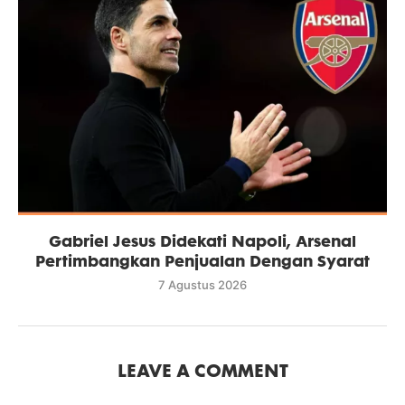
Gabriel Jesus Didekati Napoli, Arsenal
Pertimbangkan Penjualan Dengan Syarat
7 Agustus 2026
LEAVE A COMMENT