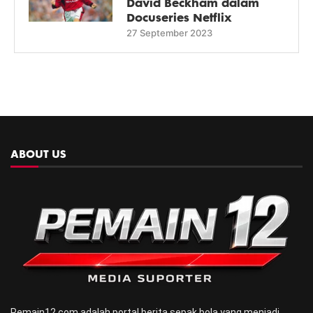
David Beckham dalam
Docuseries Netflix
27 September 2023
ABOUT US
Pemain12.com adalah portal berita sepak bola yang menjadi