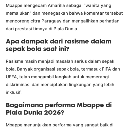
Mbappe mengecam Amarilla sebagai “wanita yang
memalukan” dan menegaskan bahwa komentar tersebut
mencoreng citra Paraguay dan mengalihkan perhatian
dari prestasi timnya di Piala Dunia.
Apa dampak dari rasisme dalam
sepak bola saat ini?
Rasisme masih menjadi masalah serius dalam sepak
bola. Banyak organisasi sepak bola, termasuk FIFA dan
UEFA, telah mengambil langkah untuk memerangi
diskriminasi dan menciptakan lingkungan yang lebih
inklusif.
Bagaimana performa Mbappe di
Piala Dunia 2026?
Mbappe menunjukkan performa yang sangat baik di