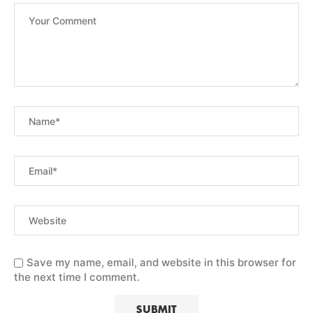
Save my name, email, and website in this browser for
the next time I comment.