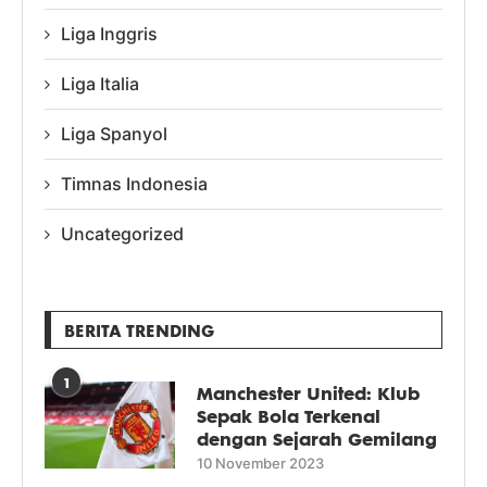
Liga Inggris
Liga Italia
Liga Spanyol
Timnas Indonesia
Uncategorized
BERITA TRENDING
1
Manchester United: Klub
Sepak Bola Terkenal
dengan Sejarah Gemilang
10 November 2023