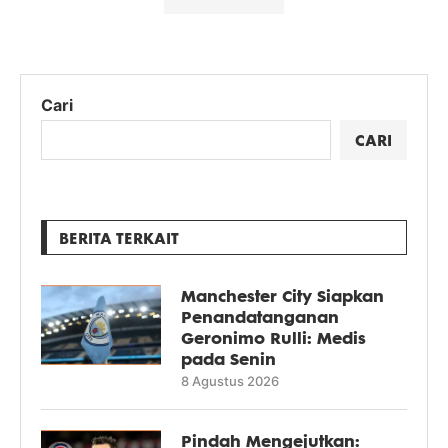
Cari
CARI
BERITA TERKAIT
Manchester City Siapkan
Penandatanganan
Geronimo Rulli: Medis
pada Senin
8 Agustus 2026
Pindah Mengejutkan: