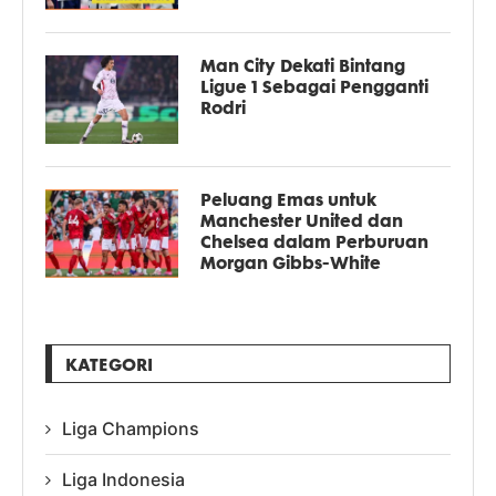
Man City Dekati Bintang
Ligue 1 Sebagai Pengganti
Rodri
Peluang Emas untuk
Manchester United dan
Chelsea dalam Perburuan
Morgan Gibbs-White
KATEGORI
Liga Champions
Liga Indonesia