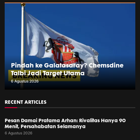
Pindah ke Galatasaray? Chemsdine
Talbi Jadi Target Utama
6 Agustus 2026
RECENT ARTICLES
Pesan Damai Pratama Arhan: Rivalitas Hanya 90
Menit, Persahabatan Selamanya
6 Agustus 2026