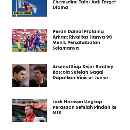
Chemsdine Talbi Jadi Target
Utama
Pesan Damai Pratama
Arhan: Rivalitas Hanya 90
Menit, Persahabatan
Selamanya
Arsenal Siap Kejar Bradley
Barcola Setelah Gagal
Dapatkan Vinicius Junior
Jack Harrison Ungkap
Perasaan Setelah Pindah ke
MLS