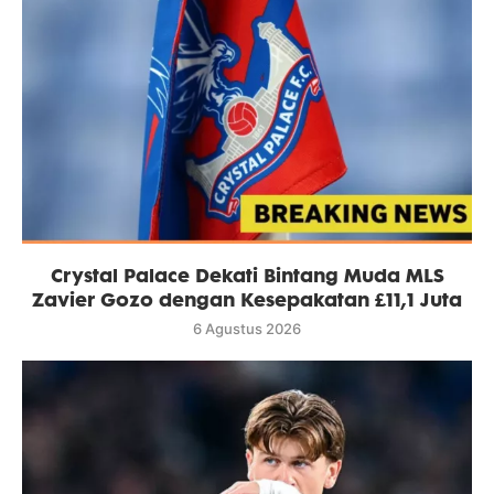
Crystal Palace Dekati Bintang Muda MLS
Zavier Gozo dengan Kesepakatan £11,1 Juta
6 Agustus 2026