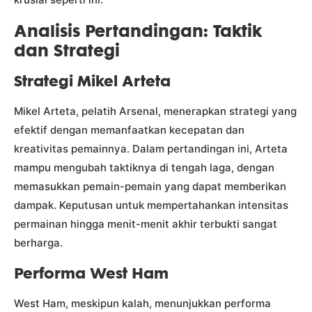
Analisis Pertandingan: Taktik
dan Strategi
Strategi Mikel Arteta
Mikel Arteta, pelatih Arsenal, menerapkan strategi yang
efektif dengan memanfaatkan kecepatan dan
kreativitas pemainnya. Dalam pertandingan ini, Arteta
mampu mengubah taktiknya di tengah laga, dengan
memasukkan pemain-pemain yang dapat memberikan
dampak. Keputusan untuk mempertahankan intensitas
permainan hingga menit-menit akhir terbukti sangat
berharga.
Performa West Ham
West Ham, meskipun kalah, menunjukkan performa