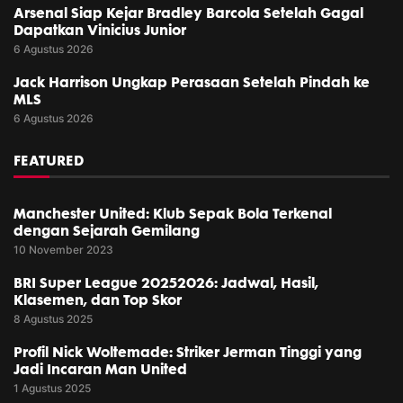
Arsenal Siap Kejar Bradley Barcola Setelah Gagal
Dapatkan Vinicius Junior
6 Agustus 2026
Jack Harrison Ungkap Perasaan Setelah Pindah ke
MLS
6 Agustus 2026
FEATURED
Manchester United: Klub Sepak Bola Terkenal
dengan Sejarah Gemilang
10 November 2023
BRI Super League 20252026: Jadwal, Hasil,
Klasemen, dan Top Skor
8 Agustus 2025
Profil Nick Woltemade: Striker Jerman Tinggi yang
Jadi Incaran Man United
1 Agustus 2025