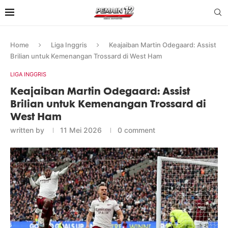
Home
Liga Inggris
Keajaiban Martin Odegaard: Assist
Brilian untuk Kemenangan Trossard di West Ham
LIGA INGGRIS
Keajaiban Martin Odegaard: Assist
Brilian untuk Kemenangan Trossard di
West Ham
written by
11 Mei 2026
0 comment