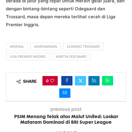
berada di jalur yang tepat untuk meraih gelar juara, dan
dengan bintang-bintang seperti Odegaard dan
Trossard, masa depan mereka terlihat cerah di Liga
Premier Inggris.
ARSENAL
KEMENANGAN
LEANDRO TROSSARD
LIGA PREMIER INGGRIS
MARTIN ODEGAARD
0
SHARE
previous post
PSIM Menang Telak atas Malut United: Laskar
Mataram Dominasi di BRI Super League