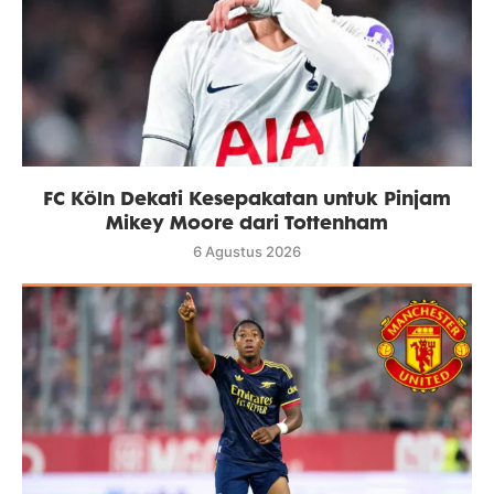
FC Köln Dekati Kesepakatan untuk Pinjam
Mikey Moore dari Tottenham
6 Agustus 2026