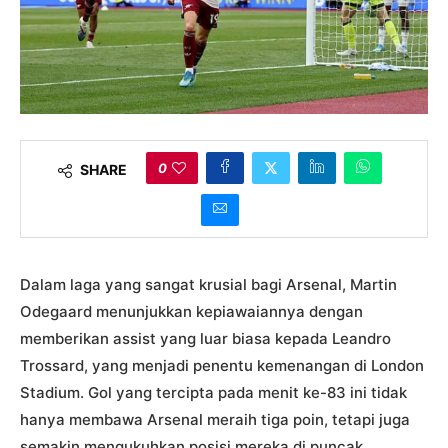
0
SHARE
Dalam laga yang sangat krusial bagi Arsenal, Martin
Odegaard menunjukkan kepiawaiannya dengan
memberikan assist yang luar biasa kepada Leandro
Trossard, yang menjadi penentu kemenangan di London
Stadium. Gol yang tercipta pada menit ke-83 ini tidak
hanya membawa Arsenal meraih tiga poin, tetapi juga
semakin mengukuhkan posisi mereka di puncak