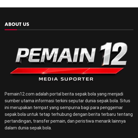
ABOUT US
Pemain12.com adalah portal berita sepak bola yang menjadi
sumber utama informasi terkini seputar dunia sepak bola. Situs
ini merupakan tempat yang sempurna bagi para penggemar
sepak bola untuk tetap terhubung dengan berita terbaru tentang
pertandingan, transfer pemain, dan peristiwa menarik lainnya
dalam dunia sepak bola.