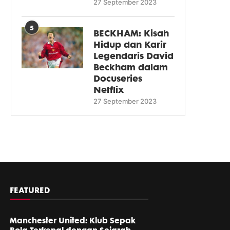
27 September 2023
5
BECKHAM: Kisah
Hidup dan Karir
Legendaris David
Beckham dalam
Docuseries
Netflix
27 September 2023
FEATURED
Manchester United: Klub Sepak
Bola Terkenal dengan Sejarah