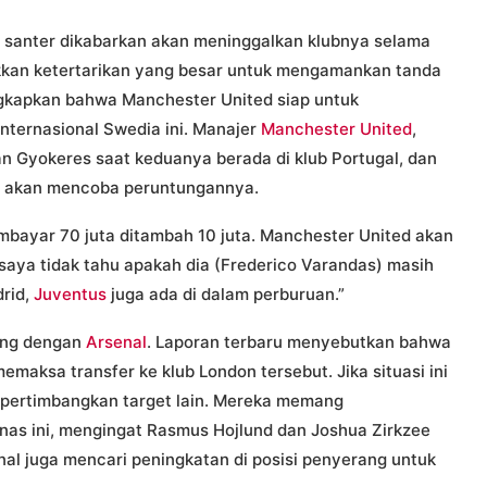
n santer dikabarkan akan meninggalkan klubnya selama
ukkan ketertarikan yang besar untuk mengamankan tanda
gkapkan bahwa Manchester United siap untuk
nternasional Swedia ini. Manajer
Manchester United
,
 Gyokeres saat keduanya berada di klub Portugal, dan
d akan mencoba peruntungannya.
bayar 70 juta ditambah 10 juta. Manchester United akan
 saya tidak tahu apakah dia (Frederico Varandas) masih
rid,
Juventus
juga ada di dalam perburuan.”
bung dengan
Arsenal
. Laporan terbaru menyebutkan bahwa
maksa transfer ke klub London tersebut. Jika situasi ini
mpertimbangkan target lain. Mereka memang
as ini, mengingat Rasmus Hojlund dan Joshua Zirkzee
al juga mencari peningkatan di posisi penyerang untuk