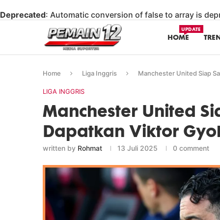
Deprecated
: Automatic conversion of false to array is de
UPDATE
HOME
TRE
Home
Liga Inggris
Manchester United Siap Sa
LIGA INGGRIS
Manchester United Si
Dapatkan Viktor Gyo
written by
Rohmat
13 Juli 2025
0 comment