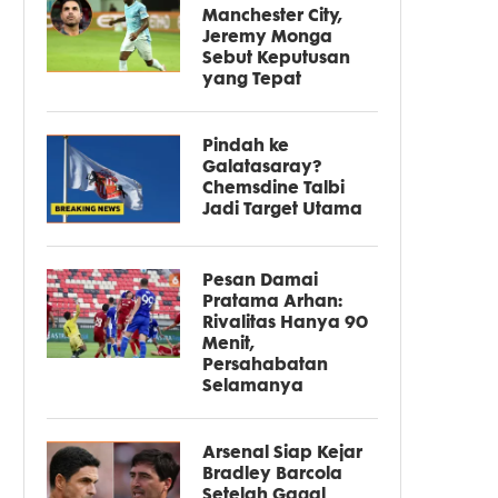
Manchester City,
Jeremy Monga
Sebut Keputusan
yang Tepat
Pindah ke
Galatasaray?
Chemsdine Talbi
Jadi Target Utama
Pesan Damai
Pratama Arhan:
Rivalitas Hanya 90
Menit,
Persahabatan
Selamanya
Arsenal Siap Kejar
Bradley Barcola
Setelah Gagal