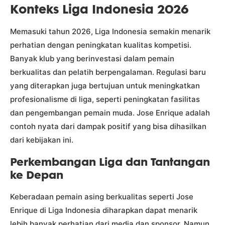
Konteks Liga Indonesia 2026
Memasuki tahun 2026, Liga Indonesia semakin menarik
perhatian dengan peningkatan kualitas kompetisi.
Banyak klub yang berinvestasi dalam pemain
berkualitas dan pelatih berpengalaman. Regulasi baru
yang diterapkan juga bertujuan untuk meningkatkan
profesionalisme di liga, seperti peningkatan fasilitas
dan pengembangan pemain muda. Jose Enrique adalah
contoh nyata dari dampak positif yang bisa dihasilkan
dari kebijakan ini.
Perkembangan Liga dan Tantangan
ke Depan
Keberadaan pemain asing berkualitas seperti Jose
Enrique di Liga Indonesia diharapkan dapat menarik
lebih banyak perhatian dari media dan sponsor. Namun,