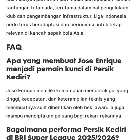
tantangan tetap ada, terutama dalam hal pengelolaan
klub dan pengembangan infrastruktur. Liga Indonesia
perlu terus beradaptasi dan berinovasi untuk tetap
relevan di kancah sepak bola Asia.
FAQ
Apa yang membuat Jose Enrique
menjadi pemain kunci di Persik
Kediri?
Jose Enrique memiliki kemampuan mencetak gol yang
tinggi, kecepatan, dan keterampilan teknis yang
membuatnya sulit dihentikan oleh bek lawan. Ia juga
mampu menciptakan peluang bagi rekan-rekannya.
Bagaimana performa Persik Kediri
di BRI Super League 2025/2026?