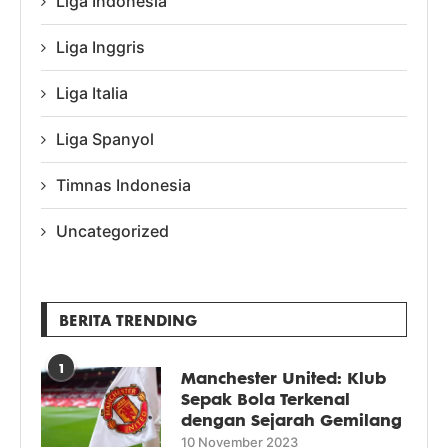
Liga Indonesia
Liga Inggris
Liga Italia
Liga Spanyol
Timnas Indonesia
Uncategorized
BERITA TRENDING
1
Manchester United: Klub
Sepak Bola Terkenal
dengan Sejarah Gemilang
10 November 2023