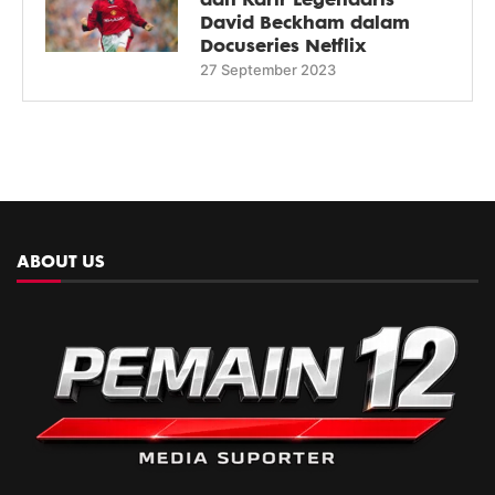
David Beckham dalam
Docuseries Netflix
27 September 2023
ABOUT US