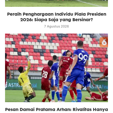
Peraih Penghargaan Individu Piala Presiden
2026: Siapa Saja yang Bersinar?
7 Agustus 2026
Pesan Damai Pratama Arhan: Rivalitas Hanya