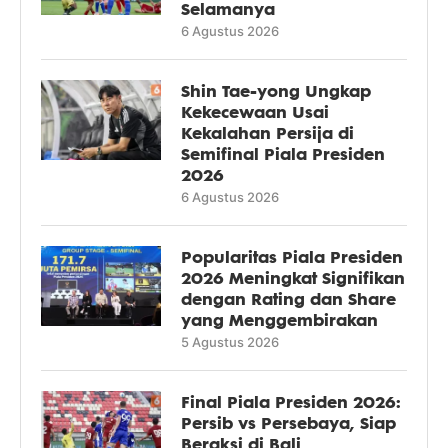
Selamanya
6 Agustus 2026
Shin Tae-yong Ungkap
Kekecewaan Usai
Kekalahan Persija di
Semifinal Piala Presiden
2026
6 Agustus 2026
Popularitas Piala Presiden
2026 Meningkat Signifikan
dengan Rating dan Share
yang Menggembirakan
5 Agustus 2026
Final Piala Presiden 2026:
Persib vs Persebaya, Siap
Beraksi di Bali