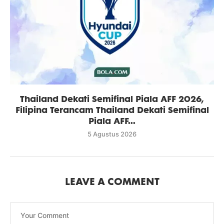
Thailand Dekati Semifinal Piala AFF 2026,
Filipina Terancam Thailand Dekati Semifinal
Piala AFF...
5 Agustus 2026
LEAVE A COMMENT