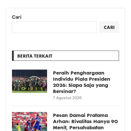
Cari
CARI
BERITA TERKAIT
Peraih Penghargaan
Individu Piala Presiden
2026: Siapa Saja yang
Bersinar?
7 Agustus 2026
Pesan Damai Pratama
Arhan: Rivalitas Hanya 90
Menit, Persahabatan