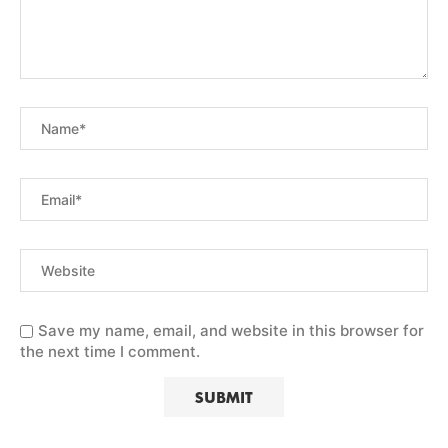
Save my name, email, and website in this browser for
the next time I comment.