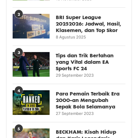
2
BRI Super League
20252026: Jadwal, Hasil,
Klasemen, dan Top Skor
8 Agustus 2025
3
Tips dan Trik Bertahan
yang Vital dalam EA
Sports FC 24
29 September 2023
4
Para Pemain Terbaik Era
2000-an Mengubah
Sepak Bola Selamanya
27 September 2023
5
BECKHAM: Kisah Hidup