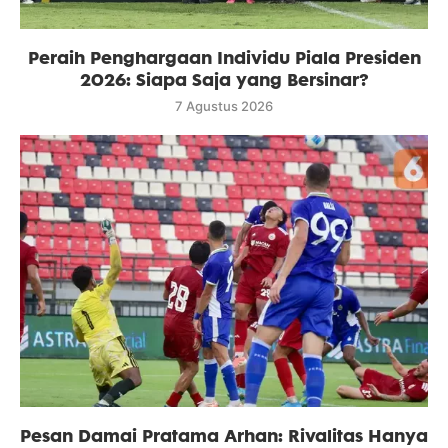
Peraih Penghargaan Individu Piala Presiden
2026: Siapa Saja yang Bersinar?
7 Agustus 2026
Pesan Damai Pratama Arhan: Rivalitas Hanya