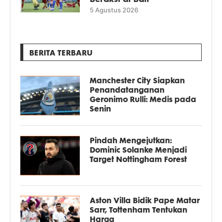
5 Agustus 2026
BERITA TERBARU
Manchester City Siapkan
Penandatanganan
Geronimo Rulli: Medis pada
Senin
Pindah Mengejutkan:
Dominic Solanke Menjadi
Target Nottingham Forest
Aston Villa Bidik Pape Matar
Sarr, Tottenham Tentukan
Harga