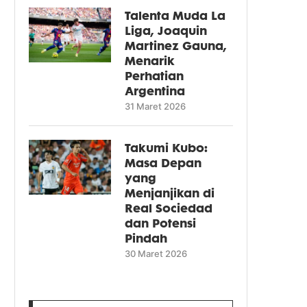
Talenta Muda La
Liga, Joaquin
Martinez Gauna,
Menarik
Perhatian
Argentina
31 Maret 2026
Takumi Kubo:
Masa Depan
yang
Menjanjikan di
Real Sociedad
dan Potensi
Pindah
30 Maret 2026