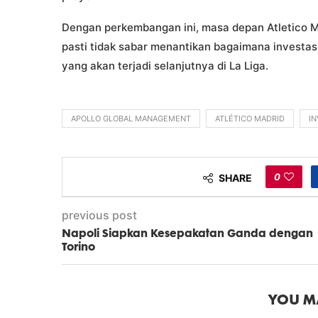
Dengan perkembangan ini, masa depan Atletico M
pasti tidak sabar menantikan bagaimana investa
yang akan terjadi selanjutnya di La Liga.
APOLLO GLOBAL MANAGEMENT
ATLÉTICO MADRID
IN
0
SHARE
previous post
Napoli Siapkan Kesepakatan Ganda dengan
Torino
YOU MA