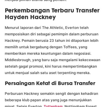
Perkembangan Terbaru Transfer
Hayden Hackney
Menurut laporan dari The Athletic, Everton telah
memposisikan diri sebagai pemimpin dalam perburuan
Hackney. Pemain berusia 23 tahun ini dilaporkan lebih
memilih untuk bergabung dengan Toffees, yang
memberikan mereka keuntungan dalam negosiasi.
Middlesbrough, yang baru saja mengalami kekecewaan
setelah gagal promosi, kini harus mempertimbangkan
untuk menjual salah satu aset terpenting mereka.
Persaingan Ketat di Bursa Transfer
Perburuan Hackney semakin sengit dengan kehadiran
beberapa klub papan atas yang juga menunjukkan
minat. Selain Everton,
Tottenham
, Nottingham Forest,