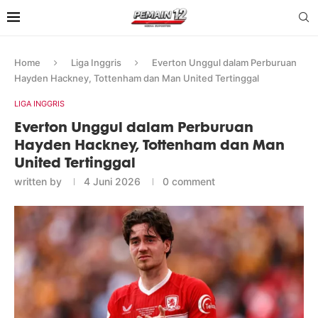
Home
Liga Inggris
Everton Unggul dalam Perburuan
Hayden Hackney, Tottenham dan Man United Tertinggal
LIGA INGGRIS
Everton Unggul dalam Perburuan
Hayden Hackney, Tottenham dan Man
United Tertinggal
written by
4 Juni 2026
0 comment