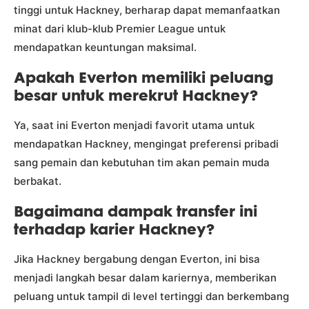
tinggi untuk Hackney, berharap dapat memanfaatkan
minat dari klub-klub Premier League untuk
mendapatkan keuntungan maksimal.
Apakah Everton memiliki peluang
besar untuk merekrut Hackney?
Ya, saat ini Everton menjadi favorit utama untuk
mendapatkan Hackney, mengingat preferensi pribadi
sang pemain dan kebutuhan tim akan pemain muda
berbakat.
Bagaimana dampak transfer ini
terhadap karier Hackney?
Jika Hackney bergabung dengan Everton, ini bisa
menjadi langkah besar dalam kariernya, memberikan
peluang untuk tampil di level tertinggi dan berkembang