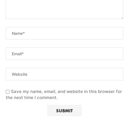
Save my name, email, and website in this browser for
the next time I comment.