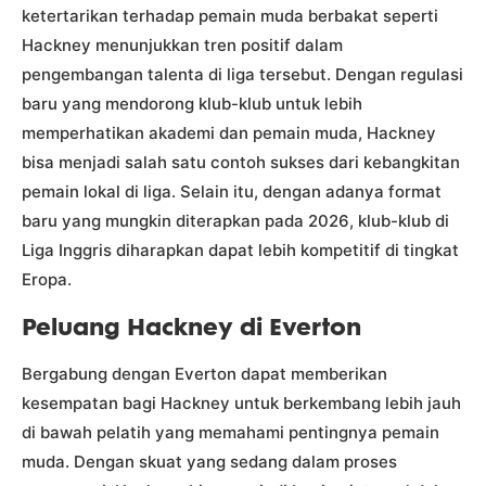
ketertarikan terhadap pemain muda berbakat seperti
Hackney menunjukkan tren positif dalam
pengembangan talenta di liga tersebut. Dengan regulasi
baru yang mendorong klub-klub untuk lebih
memperhatikan akademi dan pemain muda, Hackney
bisa menjadi salah satu contoh sukses dari kebangkitan
pemain lokal di liga. Selain itu, dengan adanya format
baru yang mungkin diterapkan pada 2026, klub-klub di
Liga Inggris diharapkan dapat lebih kompetitif di tingkat
Eropa.
Peluang Hackney di Everton
Bergabung dengan Everton dapat memberikan
kesempatan bagi Hackney untuk berkembang lebih jauh
di bawah pelatih yang memahami pentingnya pemain
muda. Dengan skuat yang sedang dalam proses