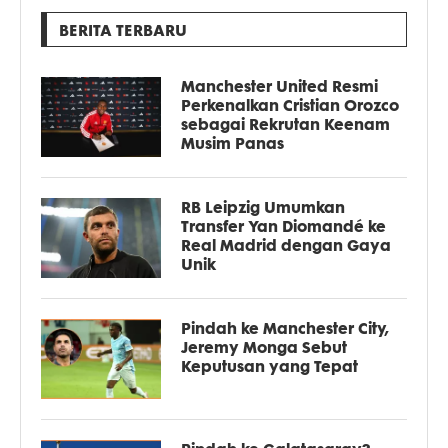
BERITA TERBARU
Manchester United Resmi
Perkenalkan Cristian Orozco
sebagai Rekrutan Keenam
Musim Panas
RB Leipzig Umumkan
Transfer Yan Diomandé ke
Real Madrid dengan Gaya
Unik
Pindah ke Manchester City,
Jeremy Monga Sebut
Keputusan yang Tepat