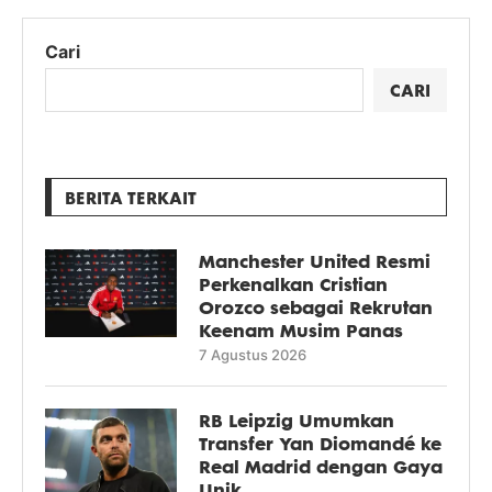
Cari
CARI
BERITA TERKAIT
Manchester United Resmi
Perkenalkan Cristian
Orozco sebagai Rekrutan
Keenam Musim Panas
7 Agustus 2026
RB Leipzig Umumkan
Transfer Yan Diomandé ke
Real Madrid dengan Gaya
Unik