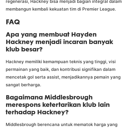
regenerasi, Hackney bisa menjadi bagian integral dalam
membangun kembali kekuatan tim di Premier League.
FAQ
Apa yang membuat Hayden
Hackney menjadi incaran banyak
klub besar?
Hackney memiliki kemampuan teknis yang tinggi, visi
permainan yang baik, dan kontribusi signifikan dalam
mencetak gol serta assist, menjadikannya pemain yang
sangat berharga.
Bagaimana Middlesbrough
merespons ketertarikan klub lain
terhadap Hackney?
Middlesbrough berencana untuk mematok harga yang