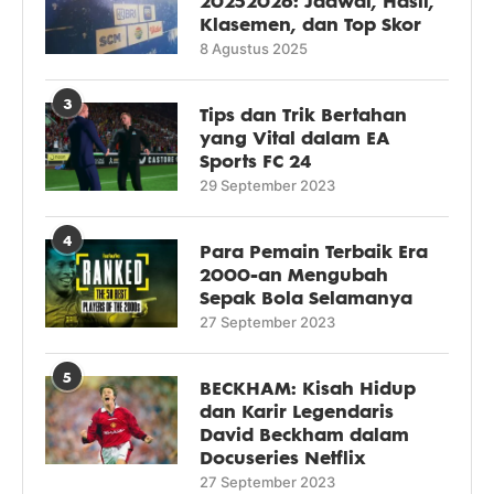
20252026: Jadwal, Hasil,
Klasemen, dan Top Skor
8 Agustus 2025
3
Tips dan Trik Bertahan
yang Vital dalam EA
Sports FC 24
29 September 2023
4
Para Pemain Terbaik Era
2000-an Mengubah
Sepak Bola Selamanya
27 September 2023
5
BECKHAM: Kisah Hidup
dan Karir Legendaris
David Beckham dalam
Docuseries Netflix
27 September 2023