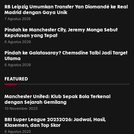
RB Leipzig Umumkan Transfer Yan Diomandé ke Real
Madrid dengan Gaya Unik
7 Agustus 2026
Pindah ke Manchester City, Jeremy Monga Sebut
Keputusan yang Tepat
6 Agustus 2026
Pindah ke Galatasaray? Chemsdine Talbi Jadi Target
Utama
6 Agustus 2026
FEATURED
Manchester United: Klub Sepak Bola Terkenal
dengan Sejarah Gemilang
10 November 2023
BRI Super League 20252026: Jadwal, Hasil,
Klasemen, dan Top Skor
8 Agustus 2025