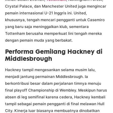
Crystal Palace, dan Manchester United juga mengincar
pemain internasional U-21 Inggris ini. United,
khususnya, tengah mencari pengganti untuk Casemiro
yang baru saja meninggalkan klub, sementara
Tottenham berusaha memperkuat lini tengah mereka
dengan pemain muda yang berbakat.
Performa Gemilang Hackney di
Middlesbrough
Hackney tampil mengesankan selama musim lalu,
menjadi jantung permainan Middlesbrough. Ia
berkontribusi besar dalam perjalanan timnya menuju
final playoff Championship di Wembley. Meskipun harus
absen di leg semifinal karena cedera, Hackney kembali
tampil sebagai pemain pengganti di final melawan Hull
City. Kinerja luar biasanya membuatnya dinobatkan