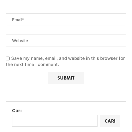
Save my name, email, and website in this browser for
the next time I comment.
Cari
CARI