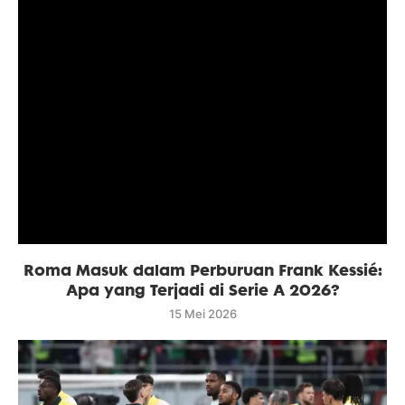
Roma Masuk dalam Perburuan Frank Kessié:
Apa yang Terjadi di Serie A 2026?
15 Mei 2026