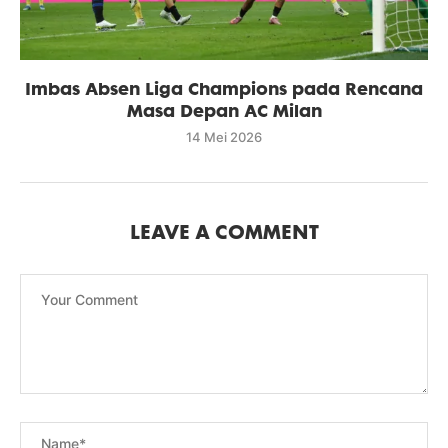
Imbas Absen Liga Champions pada Rencana
Masa Depan AC Milan
14 Mei 2026
LEAVE A COMMENT