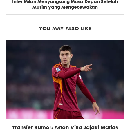
Inter Milan Menyongsong Masa Depan Setelah
Musim yang Mengecewakan
YOU MAY ALSO LIKE
Transfer Rumor: Aston Villa Jajaki Matias