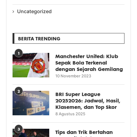
Uncategorized
BERITA TRENDING
1
Manchester United: Klub
Sepak Bola Terkenal
dengan Sejarah Gemilang
10 November 2023
2
BRI Super League
20252026: Jadwal, Hasil,
Klasemen, dan Top Skor
8 Agustus 2025
3
Tips dan Trik Bertahan