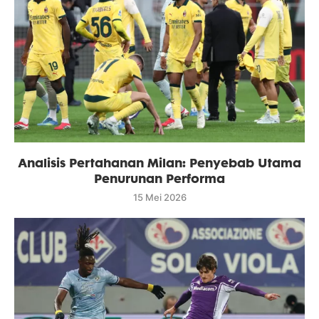
Analisis Pertahanan Milan: Penyebab Utama
Penurunan Performa
15 Mei 2026