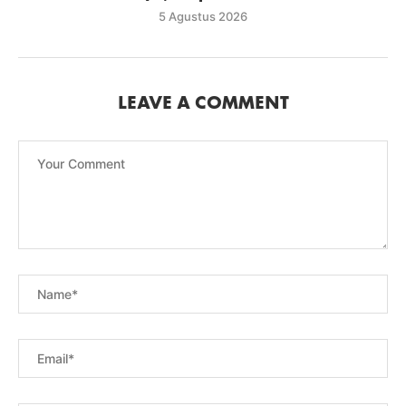
5 Agustus 2026
LEAVE A COMMENT