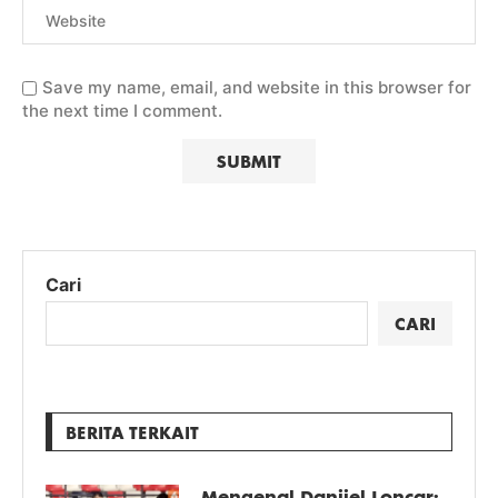
Save my name, email, and website in this browser for
the next time I comment.
Cari
CARI
BERITA TERKAIT
Mengenal Danijel Loncar: