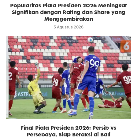
Popularitas Piala Presiden 2026 Meningkat
Signifikan dengan Rating dan Share yang
Menggembirakan
5 Agustus 2026
Final Piala Presiden 2026: Persib vs
Persebaya, Siap Beraksi di Bali