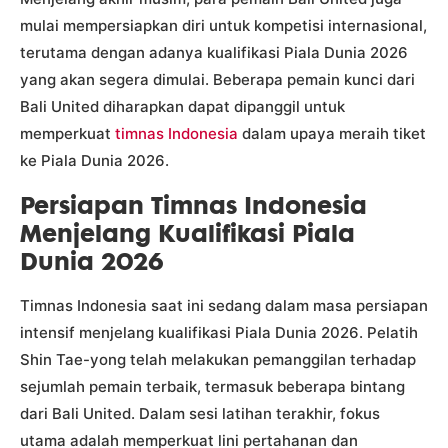
mulai mempersiapkan diri untuk kompetisi internasional,
terutama dengan adanya kualifikasi Piala Dunia 2026
yang akan segera dimulai. Beberapa pemain kunci dari
Bali United diharapkan dapat dipanggil untuk
memperkuat
timnas Indonesia
dalam upaya meraih tiket
ke Piala Dunia 2026.
Persiapan Timnas Indonesia
Menjelang Kualifikasi Piala
Dunia 2026
Timnas Indonesia saat ini sedang dalam masa persiapan
intensif menjelang kualifikasi Piala Dunia 2026. Pelatih
Shin Tae-yong telah melakukan pemanggilan terhadap
sejumlah pemain terbaik, termasuk beberapa bintang
dari Bali United. Dalam sesi latihan terakhir, fokus
utama adalah memperkuat lini pertahanan dan