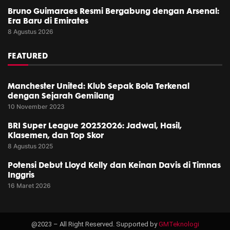
Bruno Guimaraes Resmi Bergabung dengan Arsenal:
Era Baru di Emirates
8 Agustus 2026
FEATURED
Manchester United: Klub Sepak Bola Terkenal
dengan Sejarah Gemilang
10 November 2023
BRI Super League 20252026: Jadwal, Hasil,
Klasemen, dan Top Skor
8 Agustus 2025
Potensi Debut Lloyd Kelly dan Keinan Davis di Timnas
Inggris
16 Maret 2026
@2023 – All Right Reserved. Supported by
GMTeknologi