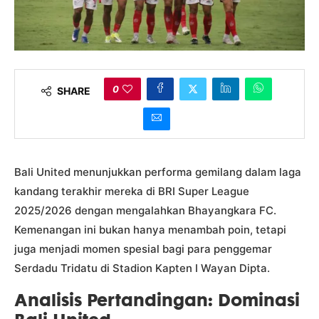
0
SHARE
Bali United menunjukkan performa gemilang dalam laga
kandang terakhir mereka di BRI Super League
2025/2026 dengan mengalahkan Bhayangkara FC.
Kemenangan ini bukan hanya menambah poin, tetapi
juga menjadi momen spesial bagi para penggemar
Serdadu Tridatu di Stadion Kapten I Wayan Dipta.
Analisis Pertandingan: Dominasi