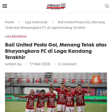
Home
Liga Indonesia
Bali United Pesta Gol, Menang
Telak atas Bhayangkara FC di Laga Kandang Terakhir
LIGA INDONESIA
Bali United Pesta Gol, Menang Telak atas
Bhayangkara FC di Laga Kandang
Terakhir
written by
17 Mei 2026
0 comment