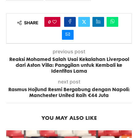
0
SHARE
previous post
Reaksi Mohamed Salah Usai Kekalahan Liverpool
dari Aston Villa: Panggilan untuk Kembali ke
Identitas Lama
next post
Rasmus Hojlund Resmi Bergabung dengan Napoli:
Manchester United Raih €44 Juta
YOU MAY ALSO LIKE