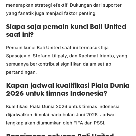
menerapkan strategi efektif. Dukungan dari suporter
yang fanatik juga menjadi faktor penting.
Siapa saja pemain kunci Bali United
saat ini?
Pemain kunci Bali United saat ini termasuk Ilija
Spasojević, Stefano Lilipaly, dan Rachmat Irianto, yang
semuanya berkontribusi signifikan dalam setiap
pertandingan.
Kapan jadwal kualifikasi Piala Dunia
2026 untuk timnas Indonesia?
Kualifikasi Piala Dunia 2026 untuk timnas Indonesia
dijadwalkan dimulai pada bulan Juni 2026. Jadwal
lengkap akan diumumkan oleh FIFA dan PSSI.
Bagaimana peluang Bali United