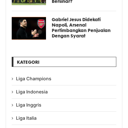
Bersinar?
Gabriel Jesus Didekati
Napoli, Arsenal
Pertimbangkan Penjualan
Dengan Syarat
KATEGORI
Liga Champions
Liga Indonesia
Liga Inggris
Liga Italia