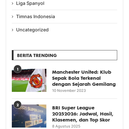
Liga Spanyol
Timnas Indonesia
Uncategorized
BERITA TRENDING
1
Manchester United: Klub
Sepak Bola Terkenal
dengan Sejarah Gemilang
10 November 2023
2
BRI Super League
20252026: Jadwal, Hasil,
Klasemen, dan Top Skor
8 Agustus 2025