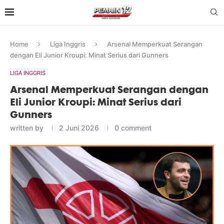
Home
Liga Inggris
Arsenal Memperkuat Serangan
dengan Eli Junior Kroupi: Minat Serius dari Gunners
LIGA INGGRIS
Arsenal Memperkuat Serangan dengan
Eli Junior Kroupi: Minat Serius dari
Gunners
written by
2 Juni 2026
0 comment