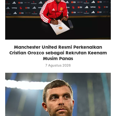
Manchester United Resmi Perkenalkan
Cristian Orozco sebagai Rekrutan Keenam
Musim Panas
7 Agustus 2026