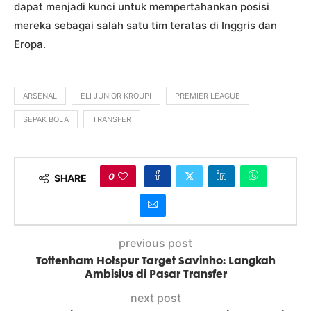
dapat menjadi kunci untuk mempertahankan posisi
mereka sebagai salah satu tim teratas di Inggris dan
Eropa.
ARSENAL
ELI JUNIOR KROUPI
PREMIER LEAGUE
SEPAK BOLA
TRANSFER
0
SHARE
previous post
Tottenham Hotspur Target Savinho: Langkah
Ambisius di Pasar Transfer
next post