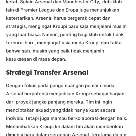
ketat. Selain Arsenal dan Manchester City, klub-klub
lain di Premier League dan Eropa juga menunjukkan
ketertarikan. Arsenal harus bergerak cepat dan
strategis, mengingat Kroupi baru saja menjalani musim
yang luar biasa. Namun, penting bagi klub untuk tidak
terburu-buru, mengingat usia muda Kroupi dan fakta
bahwa satu musim yang baik tidak menjamin
kesuksesan di masa depan.
Strategi Transfer Arsenal
Dengan fokus pada pengembangan pemain muda,
Arsenal berpotensi menjadikan Kroupi sebagai bagian
dari proyek jangka panjang mereka. Tim ini ingin
menciptakan skuad yang tidak hanya kuat secara
individu, tetapi juga mampu berkolaborasi dengan baik.
Menambahkan Kroupi ke dalam tim akan memberikan
dimensi baru dalam serangan Arsenal, terutama dalam