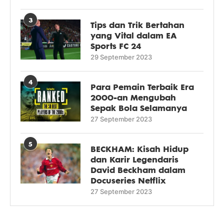
3
Tips dan Trik Bertahan
yang Vital dalam EA
Sports FC 24
29 September 2023
4
Para Pemain Terbaik Era
2000-an Mengubah
Sepak Bola Selamanya
27 September 2023
5
BECKHAM: Kisah Hidup
dan Karir Legendaris
David Beckham dalam
Docuseries Netflix
27 September 2023