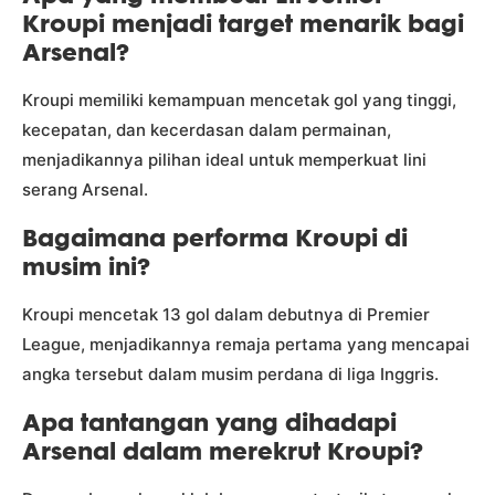
Kroupi menjadi target menarik bagi
Arsenal?
Kroupi memiliki kemampuan mencetak gol yang tinggi,
kecepatan, dan kecerdasan dalam permainan,
menjadikannya pilihan ideal untuk memperkuat lini
serang Arsenal.
Bagaimana performa Kroupi di
musim ini?
Kroupi mencetak 13 gol dalam debutnya di Premier
League, menjadikannya remaja pertama yang mencapai
angka tersebut dalam musim perdana di liga Inggris.
Apa tantangan yang dihadapi
Arsenal dalam merekrut Kroupi?