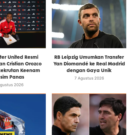
er United Resmi
RB Leipzig Umumkan Transfer
an Cristian Orozco
Yan Diomandé ke Real Madrid
Rekrutan Keenam
dengan Gaya Unik
sim Panas
7 Agustus 2026
Agustus 2026