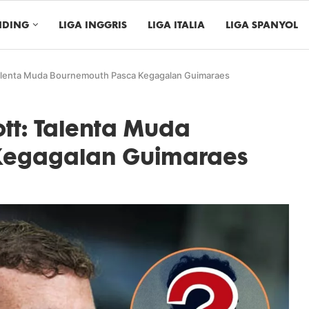
NDING
LIGA INGGRIS
LIGA ITALIA
LIGA SPANYOL
 Talenta Muda Bournemouth Pasca Kegagalan Guimaraes
ott: Talenta Muda
Kegagalan Guimaraes