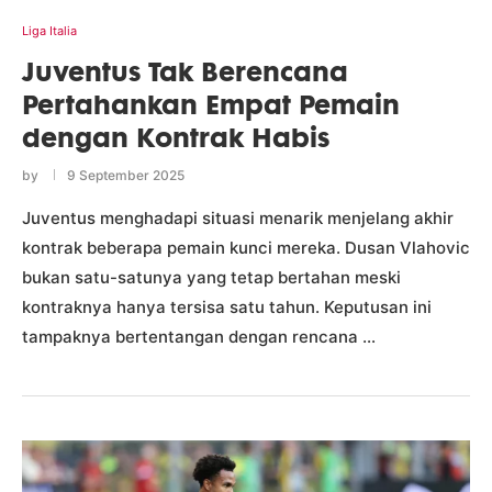
Liga Italia
Juventus Tak Berencana
Pertahankan Empat Pemain
dengan Kontrak Habis
by
9 September 2025
Juventus menghadapi situasi menarik menjelang akhir
kontrak beberapa pemain kunci mereka. Dusan Vlahovic
bukan satu-satunya yang tetap bertahan meski
kontraknya hanya tersisa satu tahun. Keputusan ini
tampaknya bertentangan dengan rencana …