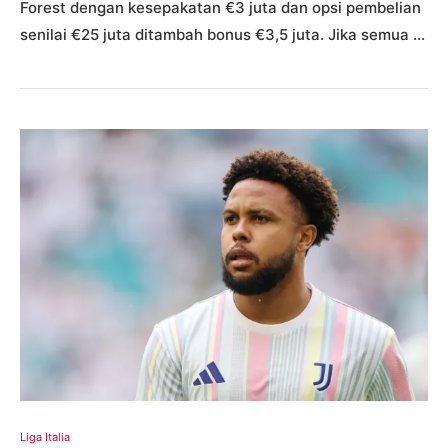
Forest dengan kesepakatan €3 juta dan opsi pembelian
senilai €25 juta ditambah bonus €3,5 juta. Jika semua …
Liga Italia