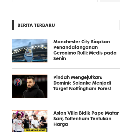
BERITA TERBARU
Manchester City Siapkan
Penandatanganan
Geronimo Rulli: Medis pada
Senin
Pindah Mengejutkan:
Dominic Solanke Menjadi
Target Nottingham Forest
Aston Villa Bidik Pape Matar
Sarr, Tottenham Tentukan
Harga