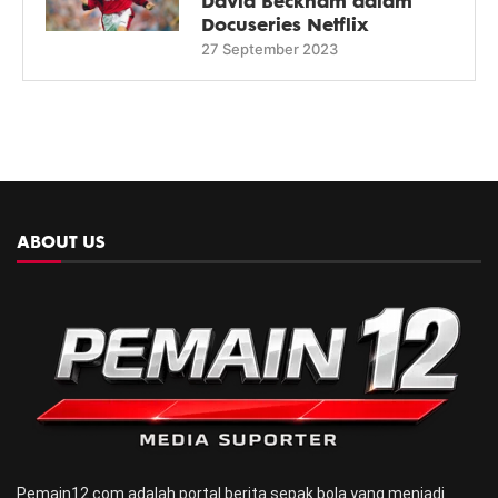
David Beckham dalam
Docuseries Netflix
27 September 2023
ABOUT US
Pemain12.com adalah portal berita sepak bola yang menjadi