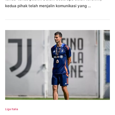
kedua pihak telah menjalin komunikasi yang …
Liga Italia