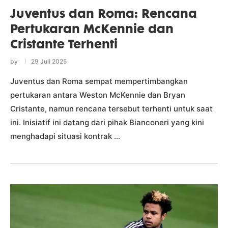
Juventus dan Roma: Rencana
Pertukaran McKennie dan
Cristante Terhenti
by
29 Juli 2025
Juventus dan Roma sempat mempertimbangkan
pertukaran antara Weston McKennie dan Bryan
Cristante, namun rencana tersebut terhenti untuk saat
ini. Inisiatif ini datang dari pihak Bianconeri yang kini
menghadapi situasi kontrak …