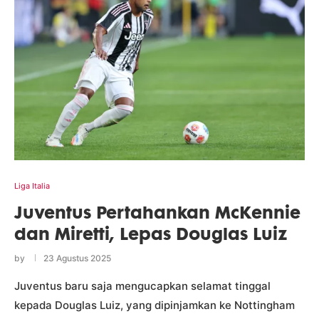
Liga Italia
Juventus Pertahankan McKennie
dan Miretti, Lepas Douglas Luiz
by
23 Agustus 2025
Juventus baru saja mengucapkan selamat tinggal
kepada Douglas Luiz, yang dipinjamkan ke Nottingham