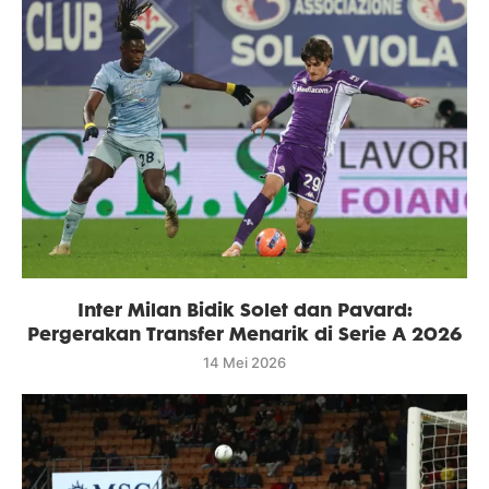
Inter Milan Bidik Solet dan Pavard:
Pergerakan Transfer Menarik di Serie A 2026
14 Mei 2026