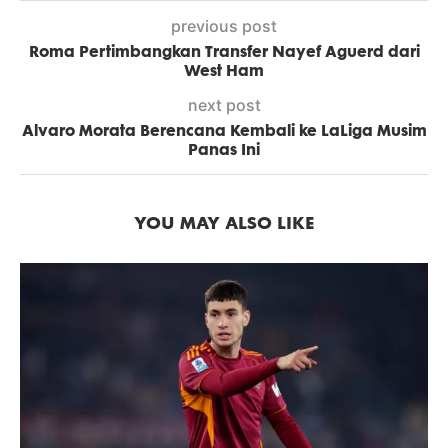
previous post
Roma Pertimbangkan Transfer Nayef Aguerd dari
West Ham
next post
Alvaro Morata Berencana Kembali ke LaLiga Musim
Panas Ini
YOU MAY ALSO LIKE