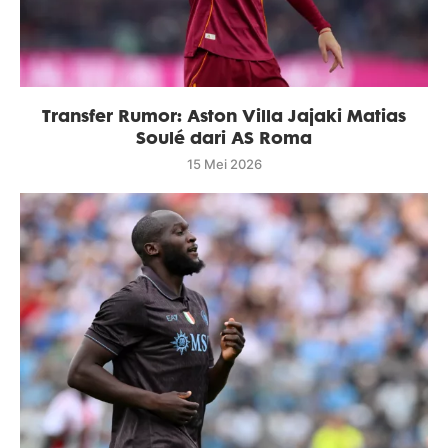
Transfer Rumor: Aston Villa Jajaki Matias
Soulé dari AS Roma
15 Mei 2026