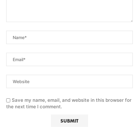
Save my name, email, and website in this browser for
the next time I comment.