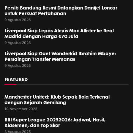
Persib Bandung Resmi Datangkan Danijel Loncar
untuk Perkuat Pertahanan
9 Agustus 2026
Liverpool Siap Lepas Alexis Mac Allister ke Real
Madrid dengan Harga €70 Juta
9 Agustus 2026
Liverpool Siap Gaet Wonderkid Ibrahim Mbaye:
Persaingan Transfer Memanas
9 Agustus 2026
FEATURED
Manchester United: Klub Sepak Bola Terkenal
dengan Sejarah Gemilang
10 November 2023
BRI Super League 20252026: Jadwal, Hasil,
Klasemen, dan Top Skor
8 Agustus 2025