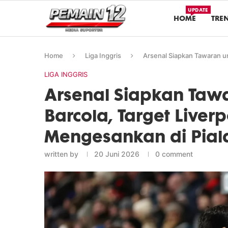
UPDATE
HOME
TRE
Home
Liga Inggris
Arsenal Siapkan Tawaran un
LIGA INGGRIS
Arsenal Siapkan Taw
Barcola, Target Liver
Mengesankan di Pial
written by
20 Juni 2026
0 comment