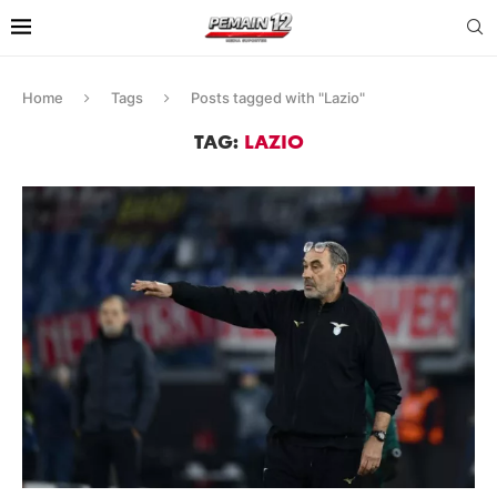
Home
Tags
Posts tagged with "Lazio"
TAG:
LAZIO